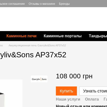
ьское соглашение
Отзывы о магазине
Бренды
Каминные печи
Каминные порталы
Тандыры,
ons
Аккумуляционная печь Gavryliv&Sons AP37x52
yliv&Sons AP37x52
108 000 грн
Купить
Узнать сто
Наши услуги
Оплата
Г
Новый отзыв или коммен