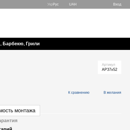
Укр
Рус
UAH
Вход
067 138-57-85
Мой заказ
050 982-17-65
Перезвонить вам?
 Барбекю, Грили
Артикул
AP37x52
К сравнению
В желания
имость монтажа
арантия
тарий