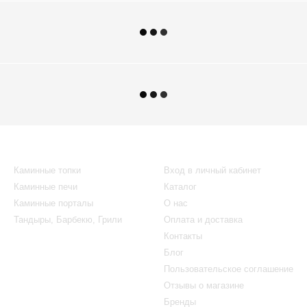
Каталог
Клиентам
Каминные топки
Вход в личный кабинет
Каминные печи
Каталог
Каминные порталы
О нас
Тандыры, Барбекю, Грили
Оплата и доставка
Контакты
Блог
Пользовательское соглашение
Отзывы о магазине
Бренды