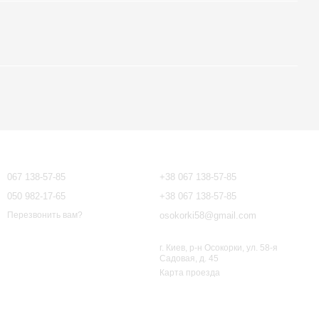
Контактная информация
067 138-57-85
+38 067 138-57-85
050 982-17-65
+38 067 138-57-85
osokorki58@gmail.com
Перезвонить вам?
г. Киев, р-н Осокорки, ул. 58-я
Садовая, д. 45
Карта проезда