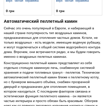
верх "белая" керамика
верх "белая" керамика
0 грн
0 грн
Автоматический пеллетный камин
Сейчас это очень популярный в Европе, и набирающий в
нашей стране популярность тип воздушных каминов,
предназначенных для отопления частных домов. Кстати, не
только воздушных - есть модели, имеющие водяную рубашку,
и могут подключаться к общей системе водогрейного контура
дома. Впрочем, они встречаются редко, и мы будем говорить
именно о воздушных пелетных каминах.
Конструкционно пеллетный камин представляет из себя
отдельно стоящую каминную печь, снабженную системой
хранения и подачи топливных гранул - пеллетов. Технически
автоматический пеллетный камин ближе к пеллетному котлу,
но с бункером меньшего объёма, снабжен прозрачной
дверцей и предназначен для отопления помещения, в
котором находиться. С последним фактором связана и
эстетическая функция пеллетного камина - он является
частью интерьера и просто обязан быть красивым. Обогрев
идет как от прямого теплового излучения нагретых стенок и