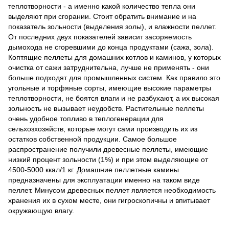
теплотворности - а именно какой количество тепла они
выделяют при сгорании. Стоит обратить внимание и на
показатель зольности (выделения золы), и влажности пеллет.
От последних двух показателей зависит засоряемость
дымохода не сгоревшими до конца продуктами (сажа, зола).
Коптящие пеллеты для домашних котлов и каминов, у которых
очистка от сажи затруднительна, лучше не применять - они
больше подходят для промышленных систем. Как правило это
угольные и торфяные сорты, имеющие высокие параметры
теплотворности, не боятся влаги и не разбухают, а их высокая
зольность не вызывает неудобств. Растительные пеллеты
очень удобное топливо в теплогенерации для
сельхозхозяйств, которые могут сами производить их из
остатков собственной продукции. Самое большое
распространение получили древесные пеллеты, имеющие
низкий процент зольности (1%) и при этом выделяющие от
4500-5000 ккал/1 кг. Домашние пеллетные камины
предназначены для эксплуатации именно на таком виде
пеллет. Минусом древесных пеллет является необходимость
хранения их в сухом месте, они гигроскопичны и впитывает
окружающую влагу.