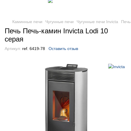
Каминные печи
Чугунные печи
Чугунные печи Invicta
Печь-
Печь Печь-камин Invicta Lodi 10
серая
Артикул:
ref. 6419-78
Оставить отзыв