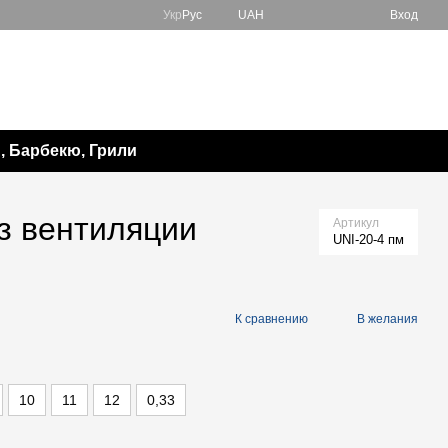
Укр
Рус
UAH
Вход
067 138-57-85
Мой заказ
050 982-17-65
Перезвонить вам?
 Барбекю, Грили
з вентиляции
Артикул
UNI-20-4 пм
К сравнению
В желания
10
11
12
0,33