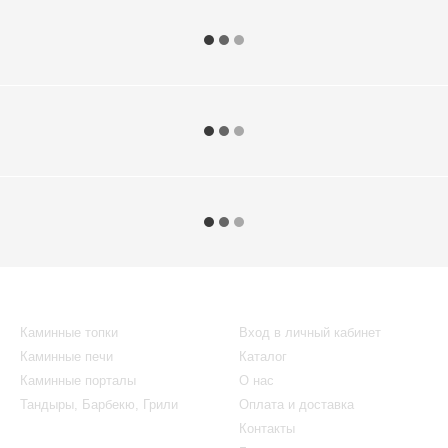
Каталог
Клиентам
Каминные топки
Вход в личный кабинет
Каминные печи
Каталог
Каминные порталы
О нас
Тандыры, Барбекю, Грили
Оплата и доставка
Контакты