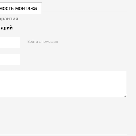
имость монтажа
арантия
тарий
Войти с помощью