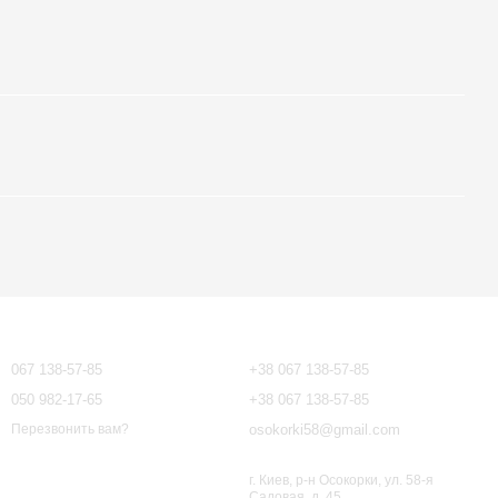
Контактная информация
067 138-57-85
+38 067 138-57-85
050 982-17-65
+38 067 138-57-85
osokorki58@gmail.com
Перезвонить вам?
г. Киев, р-н Осокорки, ул. 58-я
Садовая, д. 45