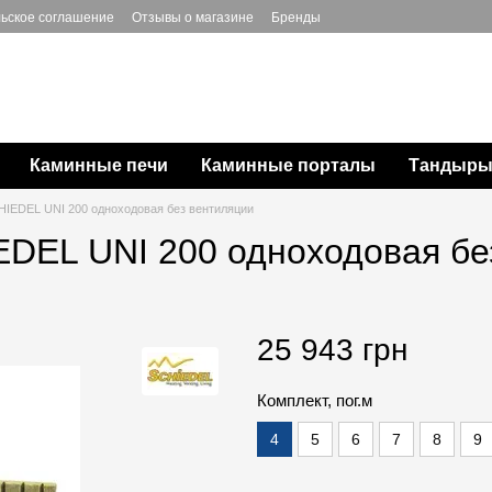
ьское соглашение
Отзывы о магазине
Бренды
Каминные печи
Каминные порталы
Тандыры,
IEDEL UNI 200 одноходовая без вентиляции
DEL UNI 200 одноходовая бе
25 943 грн
Комплект, пог.м
4
5
6
7
8
9