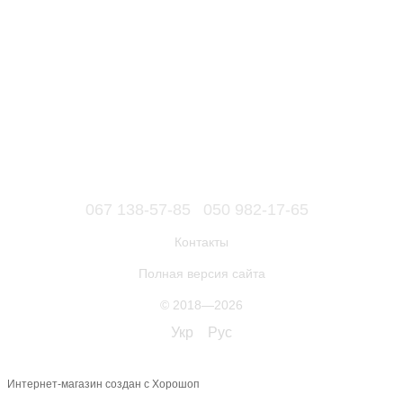
067 138-57-85
050 982-17-65
Контакты
Полная версия сайта
© 2018—2026
Укр
Рус
Интернет-магазин создан с Хорошоп