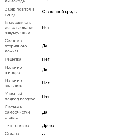
дымохода
Забір повітря в
С внешней среды
топку
Возможность
использования
Нет
аккумуляции
Система
вторичного
Да
дожига
Решетка
Нет
Наличие
Да
шибера
Наличие
Нет
зольника
Уличный
Нет
подвод воздуха
Система
самоочистки
Да
стекла
Тип топлива
Дрова
Страна