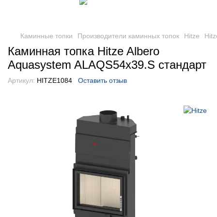
Каминные топки
Производители каминных топок
Hitze
Hitz
Каминная топка Hitze Albero
Aquasystem ALAQS54x39.S стандарт
Артикул:
HITZE1084
Оставить отзыв