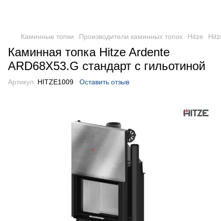
Каминные топки
Производители каминных топок
Hitze
Hitz
Каминная топка Hitze Ardente
ARD68X53.G стандарт с гильотиной
Артикул:
HITZE1009
Оставить отзыв