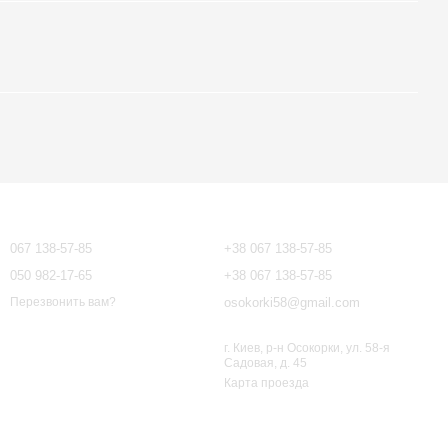
Контактная информация
067 138-57-85
+38 067 138-57-85
050 982-17-65
+38 067 138-57-85
osokorki58@gmail.com
Перезвонить вам?
г. Киев, р-н Осокорки, ул. 58-я
Садовая, д. 45
Карта проезда