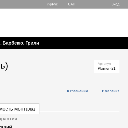
Укр
Рус
UAH
Вход
067 138-57-85
Мой заказ
050 982-17-65
Перезвонить вам?
 Барбекю, Грили
ь)
Артикул
Plamen-21
К сравнению
В желания
имость монтажа
арантия
тарий