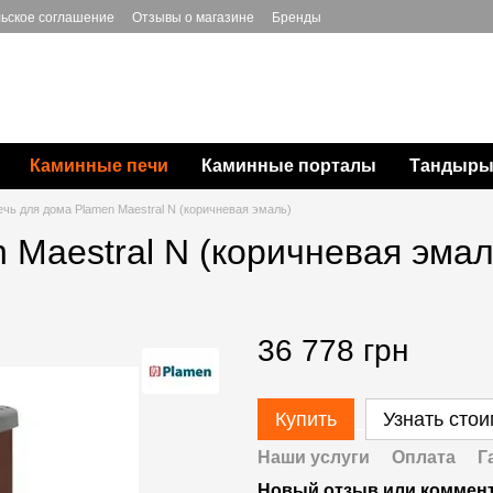
ьское соглашение
Отзывы о магазине
Бренды
Каминные печи
Каминные порталы
Тандыры,
ечь для дома Plamen Maestral N (коричневая эмаль)
 Maestral N (коричневая эмал
36 778 грн
Купить
Узнать сто
Наши услуги
Оплата
Г
Новый отзыв или коммен