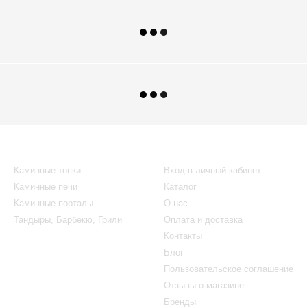
Каталог
Клиентам
Каминные топки
Вход в личный кабинет
Каминные печи
Каталог
Каминные порталы
О нас
Тандыры, Барбекю, Грили
Оплата и доставка
Контакты
Блог
Пользовательское соглашение
Отзывы о магазине
Бренды