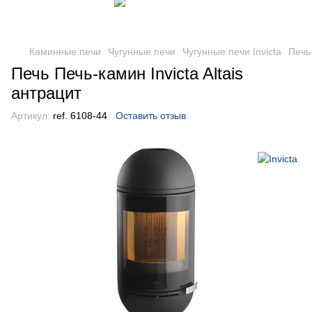
Каминные печи
Чугунные печи
Чугунные печи Invicta
Печь-
Печь Печь-камин Invicta Altais
антрацит
Артикул:
ref. 6108-44
Оставить отзыв