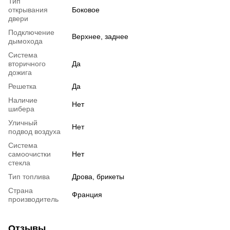
Тип
открывания
Боковое
двери
Подключение
Верхнее, заднее
дымохода
Система
вторичного
Да
дожига
Решетка
Да
Наличие
Нет
шибера
Уличный
Нет
подвод воздуха
Система
самоочистки
Нет
стекла
Тип топлива
Дрова, брикеты
Страна
Франция
производитель
Отзывы