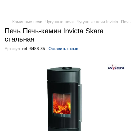
Каминные печи
Чугунные печи
Чугунные печи Invicta
Печь
Печь Печь-камин Invicta Skara
стальная
Артикул:
ref. 6488-35
Оставить отзыв