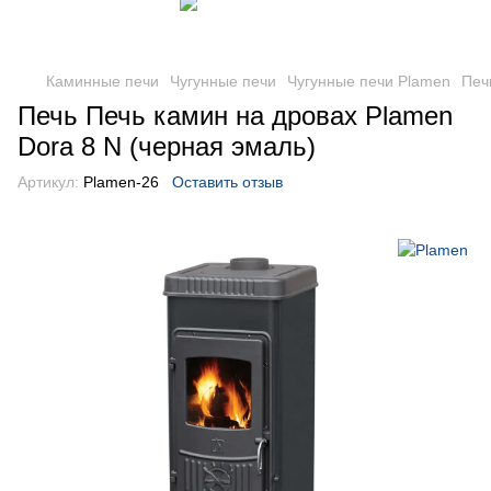
Каминные печи
Чугунные печи
Чугунные печи Plamen
Печ
Печь Печь камин на дровах Plamen
Dora 8 N (черная эмаль)
Артикул:
Plamen-26
Оставить отзыв