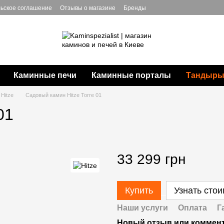
ьское соглашение
Отзывы о магазине
Бренды
Каминные печи
Каминные порталы
Тандыры,
Hitze
Садовый камин Hitze Torre 01
01
33 299 грн
Купить
Узнать сто
Наши услуги
Оплата
Г
Новый отзыв или коммен