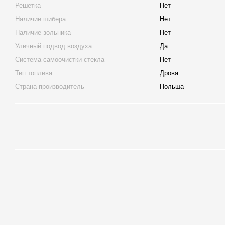
Решетка
Нет
Наличие шибера
Нет
Наличие зольника
Нет
Уличный подвод воздуха
Да
Система самоочистки стекла
Нет
Тип топлива
Дрова
Страна производитель
Польша