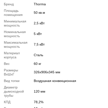
Бренд
Thorma
Площадь
50 кв.м
помещения
Минимальная
2,5 кВт
мощность
Номинальная
5 кВт
мощность
Максимальная
7,5 кВт
мощность
Материал
Сталь
корпуса
Вес
60 кг
Размеры
326х906х345 мм
ВхШхГ
Вид топки
Воздушная конвекционная
Диаметр
дымоходной
120 мм
трубы
КПД
78,2%