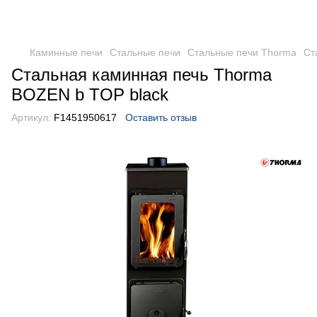
Каминные печи
Стальные печи
Стальные печи Thorma
Ст
Стальная каминная печь Thorma
BOZEN b TOP black
Артикул:
F1451950617
Оставить отзыв