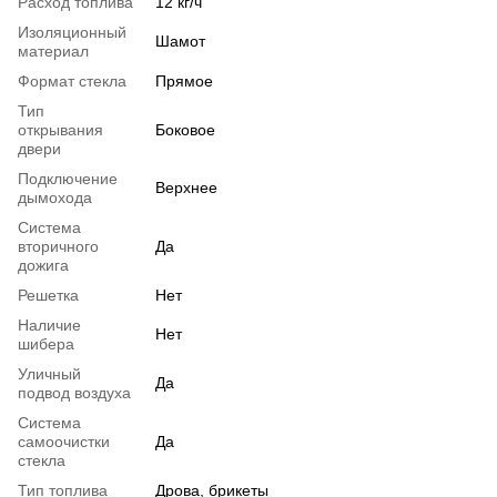
Расход топлива
12 кг/ч
Изоляционный
Шамот
материал
Формат стекла
Прямое
Тип
открывания
Боковое
двери
Подключение
Верхнее
дымохода
Система
вторичного
Да
дожига
Решетка
Нет
Наличие
Нет
шибера
Уличный
Да
подвод воздуха
Система
самоочистки
Да
стекла
Тип топлива
Дрова, брикеты