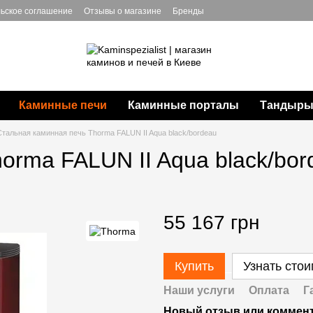
ьское соглашение
Отзывы о магазине
Бренды
Каминные печи
Каминные порталы
Тандыры,
Стальная каминная печь Thorma FALUN II Aqua black/bordeau
orma FALUN II Aqua black/bor
55 167 грн
Купить
Узнать сто
Наши услуги
Оплата
Г
Новый отзыв или коммен