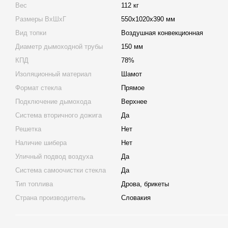
Вес
112 кг
Размеры ВхШхГ
550х1020х390 мм
Вид топки
Воздушная конвекционная
Диаметр дымоходной трубы
150 мм
КПД
78%
Изоляционный материал
Шамот
Формат стекла
Прямое
Подключение дымохода
Верхнее
Система вторичного дожига
Да
Решетка
Нет
Наличие шибера
Нет
Уличный подвод воздуха
Да
Система самоочистки стекла
Да
Тип топлива
Дрова, брикеты
Страна производитель
Словакия