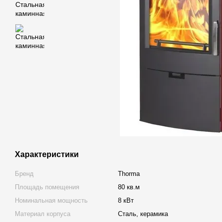
Характеристики
Бренд
Thorma
Площадь помещения
80 кв.м
Номинальная мощность
8 кВт
Материал корпуса
Сталь, керамика