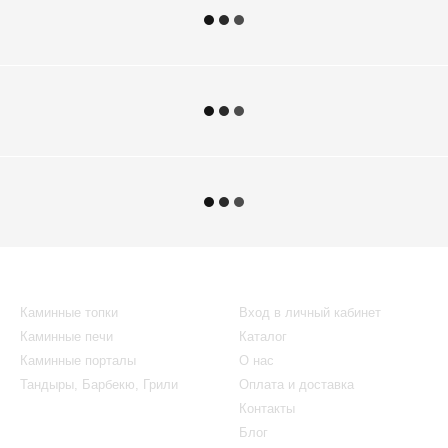
Каталог
Клиентам
Каминные топки
Вход в личный кабинет
Каминные печи
Каталог
Каминные порталы
О нас
Тандыры, Барбекю, Грили
Оплата и доставка
Контакты
Блог