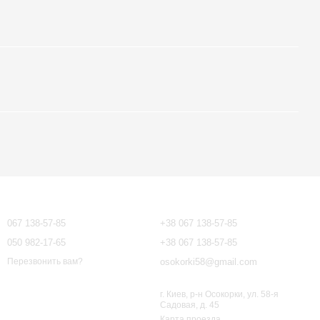
Контактная информация
067 138-57-85
+38 067 138-57-85
050 982-17-65
+38 067 138-57-85
osokorki58@gmail.com
Перезвонить вам?
г. Киев, р-н Осокорки, ул. 58-я
Садовая, д. 45
Карта проезда