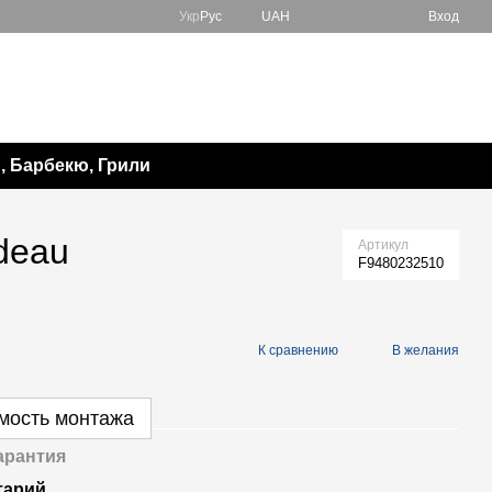
Укр
Рус
UAH
Вход
067 138-57-85
Мой заказ
050 982-17-65
Перезвонить вам?
 Барбекю, Грили
deau
Артикул
F9480232510
К сравнению
В желания
имость монтажа
арантия
тарий