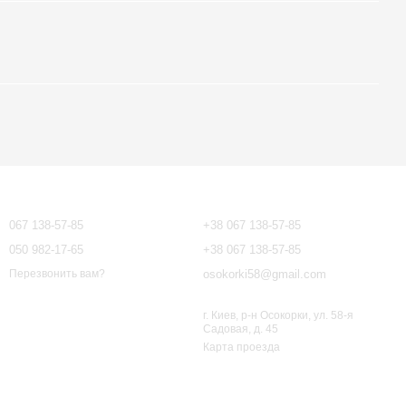
Контактная информация
067 138-57-85
+38 067 138-57-85
050 982-17-65
+38 067 138-57-85
osokorki58@gmail.com
Перезвонить вам?
г. Киев, р-н Осокорки, ул. 58-я
Садовая, д. 45
Карта проезда