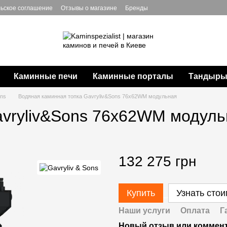
ьское соглашение
Отзывы о магазине
Бренды
Каминные печи
Каминные порталы
Тандыры,
ons
Водяная каминная топка Gavryliv&Sons 76x62WM модульная
avryliv&Sons 76x62WM модуль
132 275 грн
Купить
Узнать сто
Наши услуги
Оплата
Г
Новый отзыв или коммен