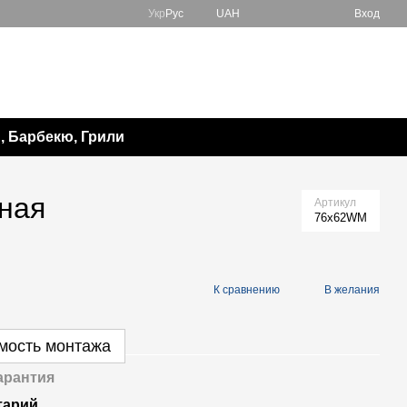
Укр
Рус
UAH
Вход
067 138-57-85
Мой заказ
050 982-17-65
Перезвонить вам?
 Барбекю, Грили
ная
Артикул
76x62WM
К сравнению
В желания
имость монтажа
арантия
тарий