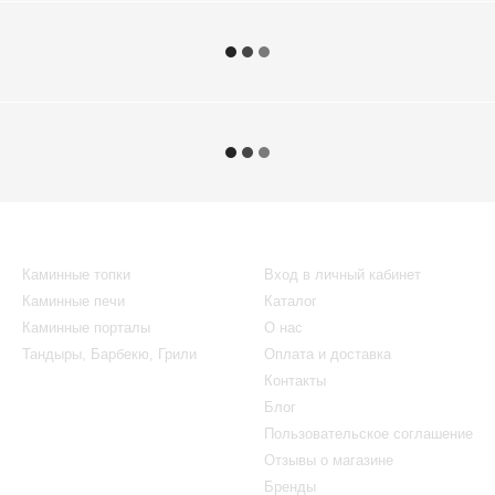
Каталог
Клиентам
Каминные топки
Вход в личный кабинет
Каминные печи
Каталог
Каминные порталы
О нас
Тандыры, Барбекю, Грили
Оплата и доставка
Контакты
Блог
Пользовательское соглашение
Отзывы о магазине
Бренды