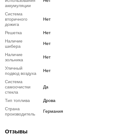
использования
Нет
аккумуляции
Система
вторичного
Нет
дожига
Решетка
Нет
Наличие
Нет
шибера
Наличие
Нет
зольника
Уличный
Нет
подвод воздуха
Система
самоочистки
Да
стекла
Тип топлива
Дрова
Страна
Германия
производитель
Отзывы