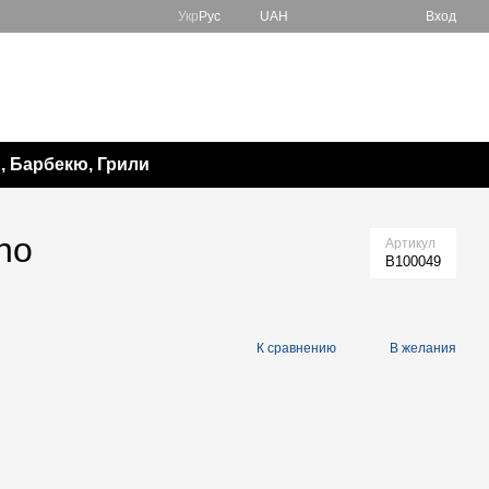
Укр
Рус
UAH
Вход
067 138-57-85
Мой заказ
050 982-17-65
Перезвонить вам?
 Барбекю, Грили
no
Артикул
B100049
К сравнению
В желания