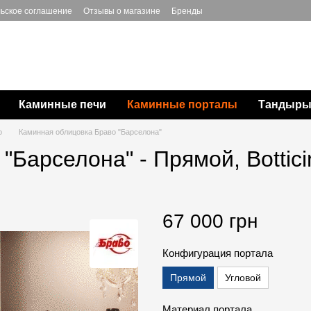
ьское соглашение
Отзывы о магазине
Бренды
Каминные печи
Каминные порталы
Тандыры,
о
Каминная облицовка Браво "Барселона"
Барселона" - Прямой, Bottici
67 000 грн
Конфигурация портала
Прямой
Угловой
Материал портала