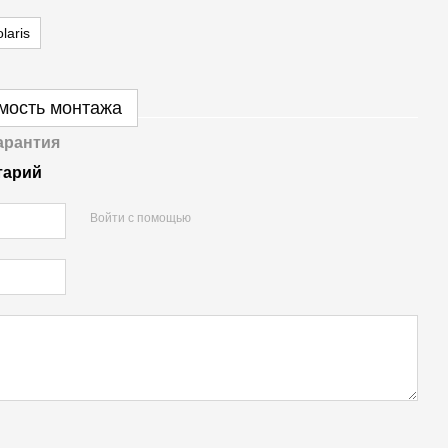
laris
имость монтажа
арантия
тарий
Войти с помощью