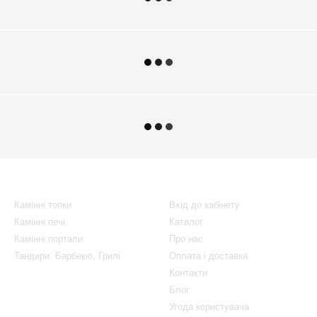
Каталог
Клієнтам
Камінні топки
Вхід до кабінету
Камінні печі
Каталог
Камінні портали
Про нас
Тандири, Барбекю, Грилі
Оплата і доставка
Контакти
Блог
Угода користувача