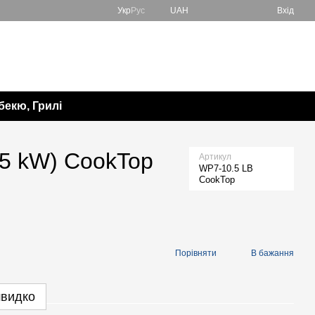
Укр
Рус
UAH
Вхід
067 138-57-85
Мій кошик
050 982-17-65
Передзвонити вам?
бекю, Грилі
.5 kW) CookTop
Артикул
WP7-10.5 LB
CookTop
Порівняти
В бажання
швидко