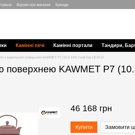
стувача
Відгуки про магазин
Бренди
пки
Камінні печі
Камінні портали
Тандири, Бар
піч з варильною поверхнею KAWMET P7 (10.5 kW) CookTop LB ECO
ою поверхнею KAWMET P7 (10
46 168 грн
Купити
Замовити 