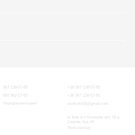
Контактна інформація
067 138-57-85
+38 067 138-57-85
050 982-17-65
+38 067 138-57-85
osokorki58@gmail.com
Передзвонити вам?
м. Київ, р-н Осокорки, вул. 58-а
Садова, буд. 45
Мапа проїзду