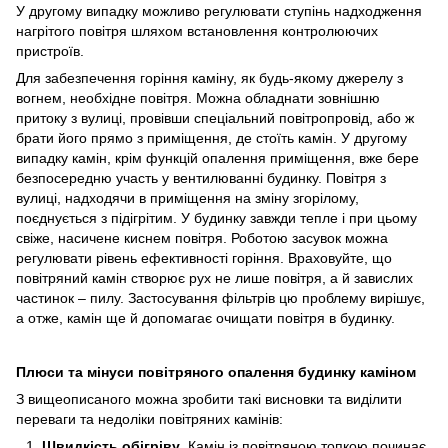
У другому випадку можливо регулювати ступінь надходження
нагрітого повітря шляхом встановлення контролюючих
пристроїв.
Для забезпечення горіння каміну, як будь-якому джерелу з
вогнем, необхідне повітря. Можна обладнати зовнішню
притоку з вулиці, провівши спеціальний повітропровід, або ж
брати його прямо з приміщення, де стоїть камін. У другому
випадку камін, крім функцій опалення приміщення, вже бере
безпосередню участь у вентилюванні будинку. Повітря з
вулиці, надходячи в приміщення на зміну згорілому,
поєднується з підігрітим. У будинку завжди тепле і при цьому
свіже, насичене киснем повітря. Роботою засувок можна
регулювати рівень ефективності горіння. Враховуйте, що
повітряний камін створює рух не лише повітря, а й завислих
частинок – пилу. Застосування фільтрів цю проблему вирішує,
а отже, камін ще й допомагає очищати повітря в будинку.
Плюси та мінуси повітряного опалення будинку каміном
З вищеописаного можна зробити такі висновки та виділити
переваги та недоліки повітряних камінів:
Швидкість обігріву
. Камін із повітряною топкою починає