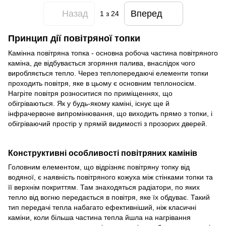
Назад
Вперед
1
з 24
Принцип дії повітряної топки
Камінна повітряна топка - основна робоча частина повітряного
каміна, де відбувається згоряння палива, внаслідок чого
виробляється тепло. Через теплопередаючі елементи топки
проходить повітря, яке в цьому є основним теплоносієм.
Нагріте повітря розноситися по приміщеннях, що
обігріваються. Як у будь-якому каміні, існує ще й
інфрачервоне випромінювання, що виходить прямо з топки, і
обігріваючий простір у прямій видимості з прозорих дверей.
Конструктивні особливості повітряних камінів
Головним елементом, що відрізняє повітряну топку від
водяної, є наявність повітряного кожуха між стінками топки та
її верхнім покриттям. Там знаходяться радіатори, по яких
тепло від вогню передається в повітря, яке їх обдуває. Такий
тип передачі тепла набагато ефективніший, ніж класичні
каміни, коли більша частина тепла йшла на нагрівання