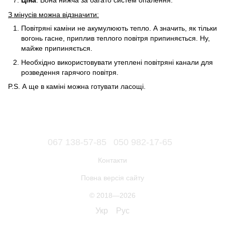
Ціна
. Вона нижча за багато систем опалення.
З мінусів можна відзначити:
Повітряні каміни не акумулюють тепло. А значить, як тільки
вогонь гасне, приплив теплого повітря припиняється. Ну,
майже припиняється.
Необхідно використовувати утеплені повітряні канали для
розведення гарячого повітря.
P.S. А ще в каміні можна готувати ласощі.
067 138-57-85
050 982-17-65
Контакти
Повна версія сайту
© 2018—2026
Укр
Рус