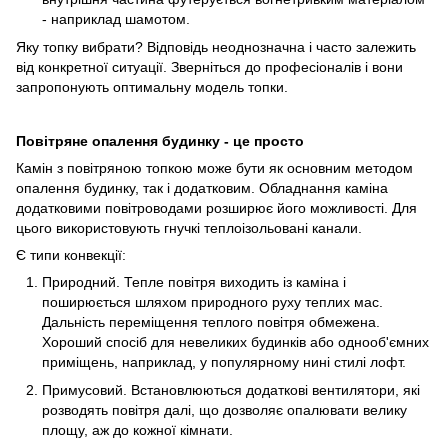
- наприклад шамотом.
Яку топку вибрати? Відповідь неоднозначна і часто залежить
від конкретної ситуації. Зверніться до професіоналів і вони
запропонують оптимальну модель топки.
Повітряне опалення будинку - це просто
Камін з повітряною топкою може бути як основним методом
опалення будинку, так і додатковим. Обладнання каміна
додатковими повітроводами розширює його можливості. Для
цього використовують гнучкі теплоізольовані канали.
Є типи конвекції:
Природний. Тепле повітря виходить із каміна і
поширюється шляхом природного руху теплих мас.
Дальність переміщення теплого повітря обмежена.
Хороший спосіб для невеликих будинків або однооб'ємних
приміщень, наприклад, у популярному нині стилі лофт.
Примусовий. Встановлюються додаткові вентилятори, які
розводять повітря далі, що дозволяє опалювати велику
площу, аж до кожної кімнати.