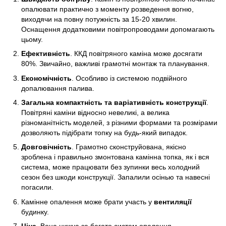
опалювати практично з моменту розведення вогню,
виходячи на повну потужність за 15-20 хвилин.
Оснащення додатковими повітропроводами допомагають
цьому.
Ефективність
. ККД повітряного каміна може досягати
80%. Звичайно, важливі грамотні монтаж та планування.
Економічність
. Особливо із системою подвійного
допалювання палива.
Загальна компактність та варіативність конструкції
.
Повітряні каміни відносно невеликі, а велика
різноманітність моделей, з різними формами та розмірами
дозволяють підібрати топку на будь-який випадок.
Довговічність
. Грамотно сконструйована, якісно
зроблена і правильно змонтована камінна топка, як і вся
система, може працювати без зупинки весь холодний
сезон без шкоди конструкції. Запалили осінью та навесні
погасили.
Камінне опалення може брати участь у
вентиляції
будинку.