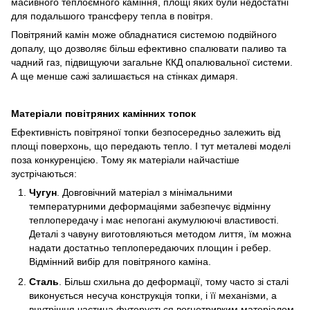
масивного теплоємного каміння, площі яких були недостатні
для подальшого трансферу тепла в повітря.
Повітряний камін може обладнатися системою подвійного
допалу, що дозволяє більш ефективно спалювати паливо та
чадний газ, підвищуючи загальне ККД опалювальної системи.
А ще менше сажі залишається на стінках димаря.
Матеріали повітряних камінних топок
Ефективність повітряної топки безпосередньо залежить від
площі поверхонь, що передають тепло. І тут металеві моделі
поза конкуренцією. Тому як матеріали найчастіше
зустрічаються:
Чугун
. Довговічний матеріал з мінімальними
температурними деформаціями забезпечує відмінну
теплопередачу і має непогані акумулюючі властивості.
Деталі з чавуну виготовляються методом лиття, їм можна
надати достатньо теплопередаючих площин і ребер.
Відмінний вибір для повітряного каміна.
Сталь
. Більш схильна до деформації, тому часто зі сталі
виконується несуча конструкція топки, і її механізми, а
внутрішня частина футерується вогнетривким матеріалом