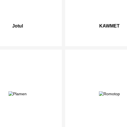
Jotul
KAWMET