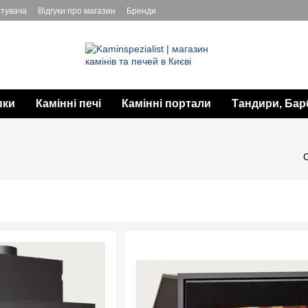
стувача
Відгуки про магазин
Бренди
пки
Камінні печі
Камінні портали
Тандири, Бар