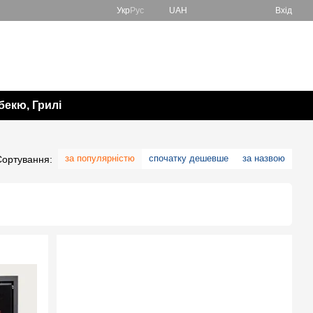
Укр
Рус
UAH
Вхід
067 138-57-85
Мій кошик
050 982-17-65
Передзвонити вам?
бекю, Грилі
за популярністю
спочатку дешевше
за назвою
Сортування: