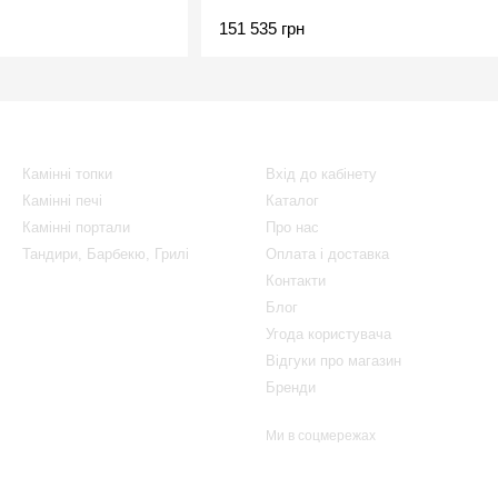
151 535 грн
Каталог
Клієнтам
Камінні топки
Вхід до кабінету
Камінні печі
Каталог
Камінні портали
Про нас
Тандири, Барбекю, Грилі
Оплата і доставка
Контакти
Блог
Угода користувача
Відгуки про магазин
Бренди
Ми в соцмережах