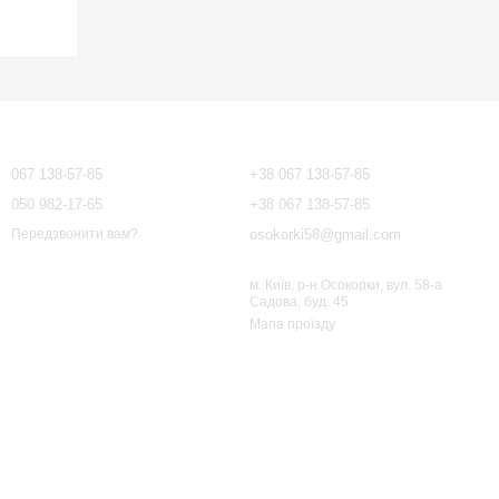
Контактна інформація
067 138-57-85
+38 067 138-57-85
050 982-17-65
+38 067 138-57-85
osokorki58@gmail.com
Передзвонити вам?
м. Київ, р-н Осокорки, вул. 58-а
Садова, буд. 45
Мапа проїзду