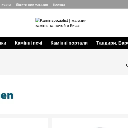
стувача
Відгуки про магазин
Бренди
пки
Камінні печі
Камінні портали
Тандири, Бар