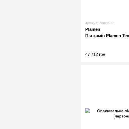
Артикул: Plamen-17
Plamen
Піч камін Plamen Te
47 712 грн