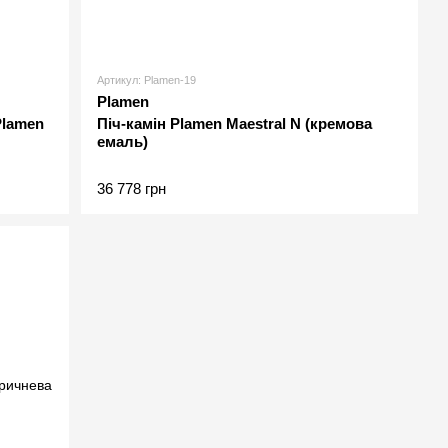
Артикул: Plamen-19
Plamen
Plamen
Піч-камін Plamen Maestral N (кремова
емаль)
36 778 грн