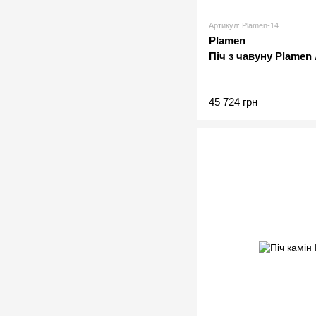
Артикул: Plamen-14
Plamen
Піч з чавуну Plamen A
45 724 грн