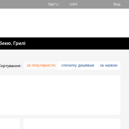
Укр
Рус
UAH
Вхід
067 138-57-85
Мій кошик
050 982-17-65
Передзвонити вам?
бекю, Грилі
за популярністю
спочатку дешевше
за назвою
Сортування: