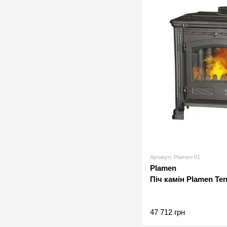
Артикул: Plamen-01
Plamen
Піч камін Plamen Te
47 712 грн