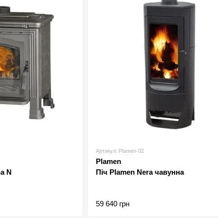
Артикул: Plamen-02
Plamen
na N
Піч Plamen Nera чавунна
59 640 грн