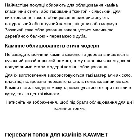
Найчастіше покупці обирають для облицювання каміна
класичний стиль, або так званий “кантрі” - сільський. Для
виготовлення такого облицювання використовують
натуральний або штучний камінь, піщаник або мармур.
Зазвичай таке облицювання завершується масивною
дерев'яною балкою - переважно з дуба.
Камінне облицювання в стилі модерн
Не завжди класичний камін з каменю та дерева впишеться в
сучасний дизайнерський ремонт, тому останнім часом доволі
популярними стали модерні камінні облицювання.
Для їх виготовлення використовуються такі матеріали як скло,
пластик, полірована нержавіюча сталь і емальований метал.
Каміни в стилі модерн можуть розміщуватися як при стіні чи в
кутку, так і в центрі кімнати.
Натисніть на зображення, щоб підібрати облицювання для цієї
камінної топки:
Переваги топок для камінів KAWMET