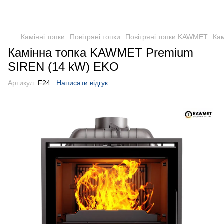
Камінні топки
Повітряні топки
Повітряні топки KAWMET
Ка
Камінна топка KAWMET Premium
SIREN (14 kW) EKO
Артикул:
F24
Написати відгук