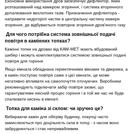
Економне використання дров забезпечує дефлектор, який
розташований над камерою згоряння, і система вторинного
допалювання вихлопних газів. Призначення дефлектора -
направити недогорілі частки в центральну частину камери
згоряння, де відбувається повторне згоряння дров'яного газу.
Для чого потрібна система зовнішньої подачі
повітря в камінних топках?
Камінні топки на дровах від KAW-MET мають вбудований
шибер і можуть комплектуватися системою зовнішньої подачі
повітря для горіння.
Якщо кімната обладнана герметичними вікнами та дверима, а
в камін поступає повітря саме з цієї кімнати, це може
негативно впливати на самопочуття оточуючих. Виробники
рекомендують підключати забір повітря ззовні, що
гарантуватиме якісний процес горіння і в той же час не буде
спалювати кисень в кімнаті.
Топка для каміна зі склом: чи зручно це?
Вибираючи камін для обігріву будинку, покупці часто
замислюються про доцільність скла в топці - з часом воно
забруднюється і стає непривабливим.