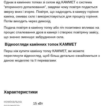
Однак в камінних топках зі склом від KAWMET є система
"вторинного допалювання", завдяки чому повітря подається
зверху вниз і згоряє. Повітря, що надходить в камеру горіння
каміна, омиває скло і використовується для процесу горіння.
Потім виходить через димохід.
Подача повітря в камінну топку або піч позитивно впливає на
процес спалювання дров в камері і створює повітряну завісу,
що значно зменшує забруднення скла.
Відеоогляди камінних топок KAMWET
Перш ніж купити камінну топку KAMWET, ви можете
переглянути відеоогляд, щоб більш детально ознайомиться з
даною моделлю та її перевагами:
Характеристики
номінальна
15 кВт
потужність