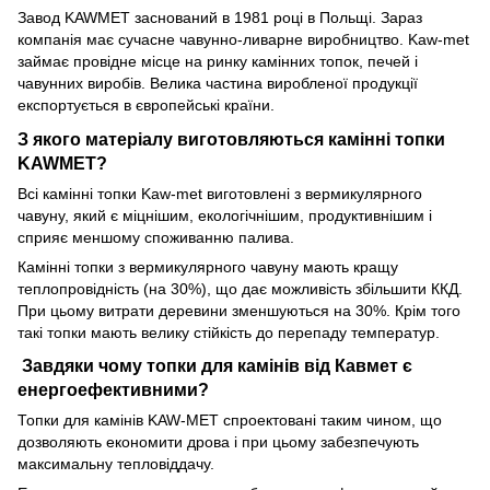
Завод KAWMET заснований в 1981 році в Польщі. Зараз
компанія має сучасне чавунно-ливарне виробництво. Kaw-met
займає провідне місце на ринку камінних топок, печей і
чавунних виробів. Велика частина виробленої продукції
експортується в європейські країни.
З якого матеріалу виготовляються камінні топки
KAWMET?
Всі камінні топки Kaw-met виготовлені з вермикулярного
чавуну, який є міцнішим, екологічнішим, продуктивнішим і
сприяє меншому споживанню палива.
Камінні топки з вермикулярного чавуну мають кращу
теплопровідність (на 30%), що дає можливість збільшити ККД.
При цьому витрати деревини зменшуються на 30%. Крім того
такі топки мають велику стійкість до перепаду температур.
Завдяки чому топки для камінів від Кавмет є
енергоефективними?
Топки для камінів KAW-MET спроектовані таким чином, що
дозволяють економити дрова і при цьому забезпечують
максимальну тепловіддачу.