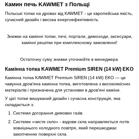
Камин печь KAWMET з Польщі
Польські топки на дровах від KAWMET - це європейська якість,
сучасний дизайн і висока енергоефективність.
Знижки на камінні топки, печі, портали, димоходи, аксесуари,
камінні решітки при комплексному замовленні!
Остаточну суму знижки уточнюйте в менеджера
Камінна топка KAWMET Premium SIREN (14 kW) EKO
Камінна топка KAWMET Premium SIREN (14 kW) EKO ― це
чавунна дров'яна камінна топка, виготовлена з високоякісних
матеріалів і призначена для установки в дров'яні каміни.
У цієї топки вишуканий дизайн і сучасна конструкція, яка
складається з:
Системи догорання димових газів.
Системи «чисте скло» - вздовж скла направляється потік
зовнішнього холодного повітря, який перешкоджає
закопченню поверхні скла.