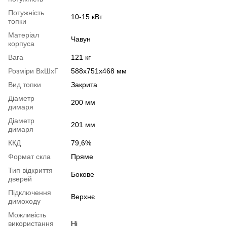
Потужність
10-15 кВт
топки
Матеріал
Чавун
корпуса
Вага
121 кг
Розміри ВхШхГ
588x751x468 мм
Вид топки
Закрита
Діаметр
200 мм
димаря
Діаметр
201 мм
димаря
ККД
79,6%
Формат скла
Пряме
Тип відкриття
Бокове
дверей
Підключення
Верхнє
димоходу
Можливість
використання
Ні