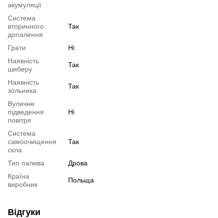
акумуляції
Система
вторинного
Так
допалення
Грати
Ні
Наявність
Так
шиберу
Наявність
Так
зольника
Вуличне
підведення
Ні
повітря
Система
самоочищення
Так
скла
Тип палива
Дрова
Країна
Польща
виробник
Відгуки