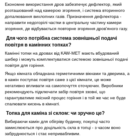
Економне використання дров забезпечує дефлектор, який
розташований над камерою згоряння, і система вторинного
допалювання вихлопних газів. Призначення дефлектора -
направити недогорілі частки в центральну частину камери
згоряння, де відбувається повторне згоряння дров'яного газу.
Для чого потрібна система зовнішньої подачі
повітря в камінних топках?
Камінні топки на дровах від KAW-MET мають вбудований
шибер і можуть комплектуватися системою зовнішньої подачі
повітря для горіння.
Якщо кімната обладнана герметичними вікнами та дверима, а
в камін поступає повітря саме з цієї кімнати, це може
негативно впливати на самопочуття оточуючих. Виробники
рекомендують підключати забір повітря ззовні, що
гарантуватиме якісний процес горіння і в той же час не буде
спалювати кисень в кімнаті.
Топка для каміна зі склом: чи зручно це?
Вибираючи камін для обігріву будинку, покупці часто
замислюються про доцільність скла в топці - з часом воно
забруднюється і стає непривабливим.