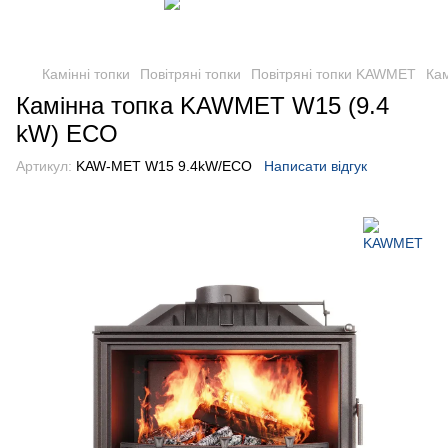
Камінні топки
Повітряні топки
Повітряні топки KAWMET
Ка
Камінна топка KAWMET W15 (9.4
kW) EСO
Артикул:
KAW-MET W15 9.4kW/ECO
Написати відгук