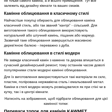
не тільки самого каміна, а й всього приміщення. Тут все
залежить від дизайну кімнати та ваших смаків.
Камінне облицювання в класичному стилі
Найчастіше покупці обирають для облицювання каміна
класичний стиль, або так званий “кантрі” - сільський. Для
виготовлення такого облицювання використовують
натуральний або штучний камінь, піщаник або мармур.
Зазвичай таке облицювання завершується масивною
дерев'яною балкою - переважно з дуба.
Камінне облицювання в стилі модерн
Не завжди класичний камін з каменю та дерева впишеться в
сучасний дизайнерський ремонт, тому останнім часом доволі
популярними стали модерні камінні облицювання.
Для їх виготовлення використовуються такі матеріали як скло,
пластик, полірована нержавіюча сталь і емальований метал.
Каміни в стилі модерн можуть розміщуватися як при стіні чи в
кутку, так і в центрі кімнати.
Натисніть на зображення, щоб підібрати облицювання для цієї
камінної топки:
Переваги топок для камінів KAWMET