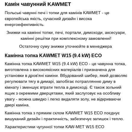
Камін чавунний KAWMET
Польські чавунні печі і топки для камінів KAWMET - це
європейська якість, сучасний дизайн і висока
енергоефективність.
Знижки на камінні топки, печі, портали, димоходи, аксесуари,
камінні решітки при комплексному замовленні!
Остаточну суму знижки уточнюйте в менеджера
Камінна топка KAWMET W15 (9.4 kW) EСO
Камінна топка KAWMET W15 (9.4 kW) EСO - це чавунна топка,
виготовлена з високоякісних матеріалів і призначена для
установки в дров'яні каміни. Вбудований шибер, який дозволяє
регулювати тягу в димарі, запобігає потраплянню диму в
кімнату і зменшує втрати тепла в димоході. Є також зольний
ящик з окремими дверцятами, який заслуговує на особливу
увагу - можна швидко і легко видаляти золу, не відкриваючи
двері каміна.
Камінна топка з прямим склом KAWMET W15 EСO поєднує
вишуканий дизайн і практичність, забезпечує затишок і тепло.
Характеристики чугунної топки KAW-MET W15 EСO