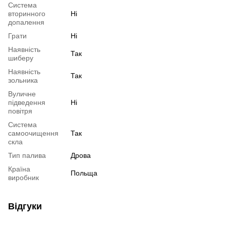
Система
вторинного
Ні
допалення
Грати
Ні
Наявність
Так
шиберу
Наявність
Так
зольника
Вуличне
підведення
Ні
повітря
Система
самоочищення
Так
скла
Тип палива
Дрова
Країна
Польща
виробник
Відгуки