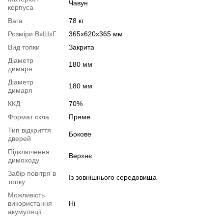
Чавун
корпуса
Вага
78 кг
Розміри ВхШхГ
365x620x365 мм
Вид топки
Закрита
Діаметр
180 мм
димаря
Діаметр
180 мм
димаря
ККД
70%
Формат скла
Пряме
Тип відкриття
Бокове
дверей
Підключення
Верхнє
димоходу
Забір повітря в
Із зовнішнього середовища
топку
Можливість
використання
Ні
акумуляції