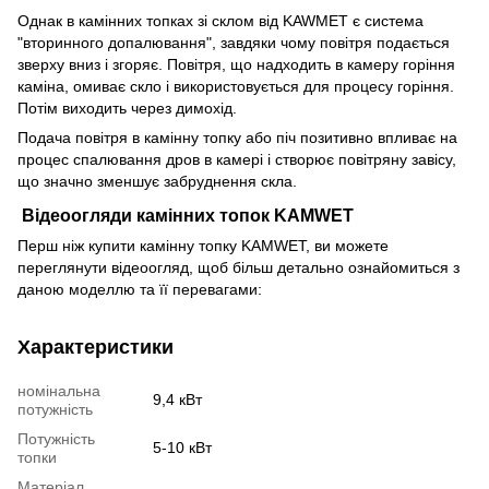
Однак в камінних топках зі склом від KAWMET є система
"вторинного допалювання", завдяки чому повітря подається
зверху вниз і згоряє. Повітря, що надходить в камеру горіння
каміна, омиває скло і використовується для процесу горіння.
Потім виходить через димохід.
Подача повітря в камінну топку або піч позитивно впливає на
процес спалювання дров в камері і створює повітряну завісу,
що значно зменшує забруднення скла.
Відеоогляди камінних топок KAMWET
Перш ніж купити камінну топку KAMWET, ви можете
переглянути відеоогляд, щоб більш детально ознайомиться з
даною моделлю та її перевагами:
Характеристики
номінальна
9,4 кВт
потужність
Потужність
5-10 кВт
топки
Матеріал