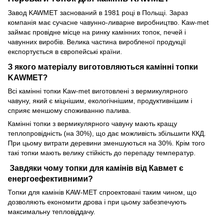
Завод KAWMET заснований в 1981 році в Польщі. Зараз
компанія має сучасне чавунно-ливарне виробництво. Kaw-met
займає провідне місце на ринку камінних топок, печей і
чавунних виробів. Велика частина виробленої продукції
експортується в європейські країни.
З якого матеріалу виготовляються камінні топки
KAWMET?
Всі камінні топки Kaw-met виготовлені з вермикулярного
чавуну, який є міцнішим, екологічнішим, продуктивнішим і
сприяє меншому споживанню палива.
Камінні топки з вермикулярного чавуну мають кращу
теплопровідність (на 30%), що дає можливість збільшити ККД.
При цьому витрати деревини зменшуються на 30%. Крім того
такі топки мають велику стійкість до перепаду температур.
Завдяки чому топки для камінів від Кавмет є
енергоефективними?
Топки для камінів KAW-MET спроектовані таким чином, що
дозволяють економити дрова і при цьому забезпечують
максимальну тепловіддачу.