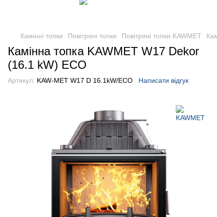
Камінні топки
Повітряні топки
Повітряні топки KAWMET
Ка
Камінна топка KAWMET W17 Dekor
(16.1 kW) ECO
Артикул:
KAW-MET W17 D 16.1kW/ECO
Написати відгук