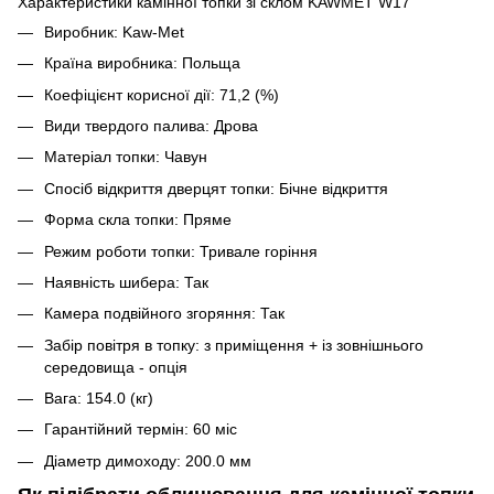
Характеристики камінної топки зі склом KAWMET W17
Виробник: Kaw-Met
Країна виробника: Польща
Коефіцієнт корисної дії: 71,2 (%)
Види твердого палива: Дрова
Матеріал топки: Чавун
Спосіб відкриття дверцят топки: Бічне відкриття
Форма скла топки: Пряме
Режим роботи топки: Тривале горіння
Наявність шибера: Так
Камера подвійного згоряння: Так
Забір повітря в топку: з приміщення + із зовнішнього
середовища - опція
Вага: 154.0 (кг)
Гарантійний термін: 60 міс
Діаметр димоходу: 200.0 мм