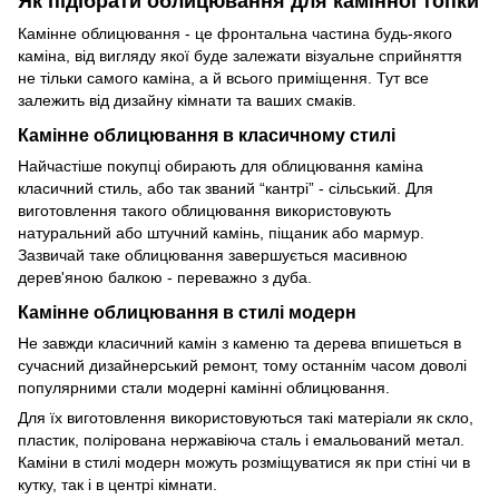
Як підібрати облицювання для камінної топки
Камінне облицювання - це фронтальна частина будь-якого
каміна, від вигляду якої буде залежати візуальне сприйняття
не тільки самого каміна, а й всього приміщення. Тут все
залежить від дизайну кімнати та ваших смаків.
Камінне облицювання в класичному стилі
Найчастіше покупці обирають для облицювання каміна
класичний стиль, або так званий “кантрі” - сільський. Для
виготовлення такого облицювання використовують
натуральний або штучний камінь, піщаник або мармур.
Зазвичай таке облицювання завершується масивною
дерев'яною балкою - переважно з дуба.
Камінне облицювання в стилі модерн
Не завжди класичний камін з каменю та дерева впишеться в
сучасний дизайнерський ремонт, тому останнім часом доволі
популярними стали модерні камінні облицювання.
Для їх виготовлення використовуються такі матеріали як скло,
пластик, полірована нержавіюча сталь і емальований метал.
Каміни в стилі модерн можуть розміщуватися як при стіні чи в
кутку, так і в центрі кімнати.