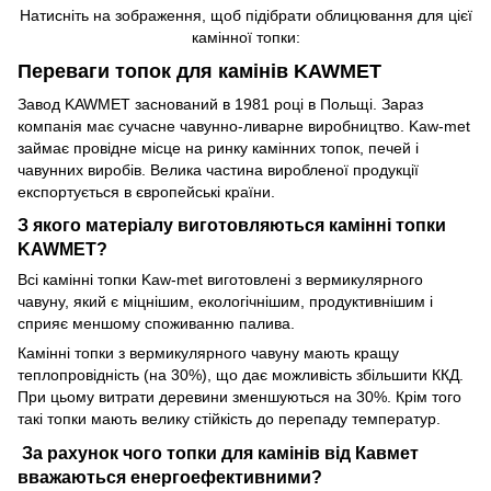
Натисніть на зображення, щоб підібрати облицювання для цієї
камінної топки:
Переваги топок для камінів KAWMET
Завод KAWMET заснований в 1981 році в Польщі. Зараз
компанія має сучасне чавунно-ливарне виробництво. Kaw-met
займає провідне місце на ринку камінних топок, печей і
чавунних виробів. Велика частина виробленої продукції
експортується в європейські країни.
З якого матеріалу виготовляються камінні топки
KAWMET?
Всі камінні топки Kaw-met виготовлені з вермикулярного
чавуну, який є міцнішим, екологічнішим, продуктивнішим і
сприяє меншому споживанню палива.
Камінні топки з вермикулярного чавуну мають кращу
теплопровідність (на 30%), що дає можливість збільшити ККД.
При цьому витрати деревини зменшуються на 30%. Крім того
такі топки мають велику стійкість до перепаду температур.
За рахунок чого топки для камінів від Кавмет
вважаються енергоефективними?