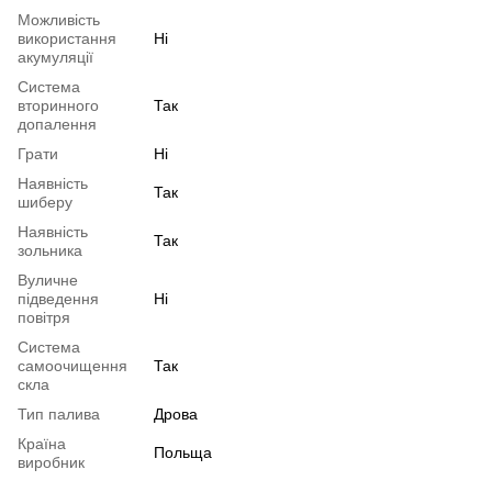
Можливість
використання
Ні
акумуляції
Система
вторинного
Так
допалення
Грати
Ні
Наявність
Так
шиберу
Наявність
Так
зольника
Вуличне
підведення
Ні
повітря
Система
самоочищення
Так
скла
Тип палива
Дрова
Країна
Польща
виробник