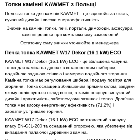
Топки камінні KAWMET з Польщі
Польські топки для камінів KAWMET - це європейська якість,
сучасний дизайн і висока енергоефективність.
Знижки на камінні топки, печі, портали, димоходи, аксесуари,
камінні решітки при комплексному замовленні!
Остаточну суму знижки уточнюйте в менеджера
Печка топка KAWMET W17 Dekor (16.1 kW) ECO
KAWMET W17 Dekor (16.1 kW) ECO - це збільшена чавунна
топка для каміна на дровах з встановленим шибером,
подвійною задньою стінкою і камерою подвійного згоряння.
Камінна топка має регулювання шибера і подачу повітря для
згоряння. Топка оснащена збільшеним прямим склом, завдяки
якому поліпшується огляд вогню, а камін поєднує вишуканий
дизайн і практичність, забезпечуючи затишок і тепло. Дров'яна
топка має високу енергетичну ефективність (71.2%) і
забезпечує тривале горіння.
KAWMET W17 Dekor (16.1 kW) ECO виготовлений з чавуну
класу EN-GJL-200 та оснащений огорожею, яка убезпечує від
випадання палаючої деревини з каміна.