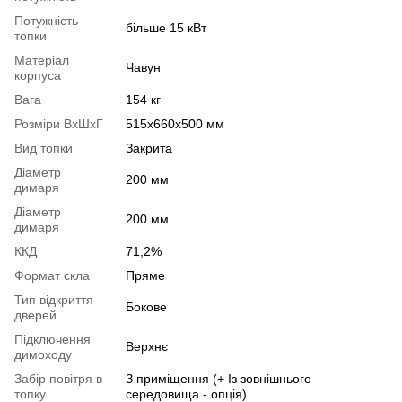
Потужність
більше 15 кВт
топки
Матеріал
Чавун
корпуса
Вага
154 кг
Розміри ВхШхГ
515x660x500 мм
Вид топки
Закрита
Діаметр
200 мм
димаря
Діаметр
200 мм
димаря
ККД
71,2%
Формат скла
Пряме
Тип відкриття
Бокове
дверей
Підключення
Верхнє
димоходу
Забір повітря в
З приміщення (+ Із зовнішнього
топку
середовища - опція)