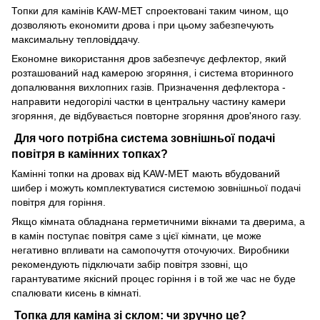
Топки для камінів KAW-MET спроектовані таким чином, що
дозволяють економити дрова і при цьому забезпечують
максимальну тепловіддачу.
Економне використання дров забезпечує дефлектор, який
розташований над камерою згоряння, і система вторинного
допалювання вихлопних газів. Призначення дефлектора -
направити недогорілі частки в центральну частину камери
згоряння, де відбувається повторне згоряння дров'яного газу.
Для чого потрібна система зовнішньої подачі
повітря в камінних топках?
Камінні топки на дровах від KAW-MET мають вбудований
шибер і можуть комплектуватися системою зовнішньої подачі
повітря для горіння.
Якщо кімната обладнана герметичними вікнами та дверима, а
в камін поступає повітря саме з цієї кімнати, це може
негативно впливати на самопочуття оточуючих. Виробники
рекомендують підключати забір повітря ззовні, що
гарантуватиме якісний процес горіння і в той же час не буде
спалювати кисень в кімнаті.
Топка для каміна зі склом: чи зручно це?