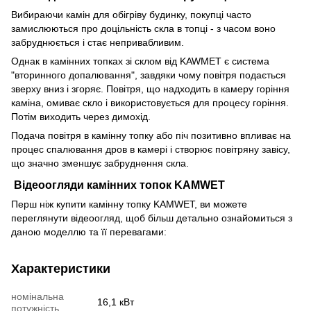
Вибираючи камін для обігріву будинку, покупці часто
замислюються про доцільність скла в топці - з часом воно
забруднюється і стає непривабливим.
Однак в камінних топках зі склом від KAWMET є система
"вторинного допалювання", завдяки чому повітря подається
зверху вниз і згоряє. Повітря, що надходить в камеру горіння
каміна, омиває скло і використовується для процесу горіння.
Потім виходить через димохід.
Подача повітря в камінну топку або піч позитивно впливає на
процес спалювання дров в камері і створює повітряну завісу,
що значно зменшує забруднення скла.
Відеоогляди камінних топок KAMWET
Перш ніж купити камінну топку KAMWET, ви можете
переглянути відеоогляд, щоб більш детально ознайомиться з
даною моделлю та її перевагами:
Характеристики
номінальна
16,1 кВт
потужність