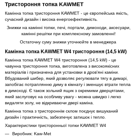
Тристороння топка KAWMET
Камінна топка тристороння KAWMET - це європейська якість,
сучасний дизайн і висока енергоефективність.
Знижки на камінні топки, печі, портали, димоходи, аксесуари,
камінні решітки при комплексному замовленні!
Остаточну суму знижки уточнюйте в менеджера
Камінна топка KAWMET W4 тристороння (14,5 kW)
Камінна топка KAWMET W4 тристороння (14,5 kW) - це
чавунна тристороння топка, виготовлена з високоякісних
матеріалів і призначена для установки в дров'яні каміни.
Вбудований шибер, який дозволяє регулювати тягу в димарі,
запобігає потраплянню диму в кімнату і зменшує втрати тепла
в димоході. Є також зольний ящик з окремими дверцятами,
який заслуговує на особливу увагу - можна швидко і легко
видаляти золу, не відкриваючи двері каміна.
Камінна топка з тристороннім склом поєднує вишуканий
дизайн і практичність, забезпечує затишок і тепло.
Характеристики тристоронньої топки KAWMET W4
Виробник: Kaw-Met