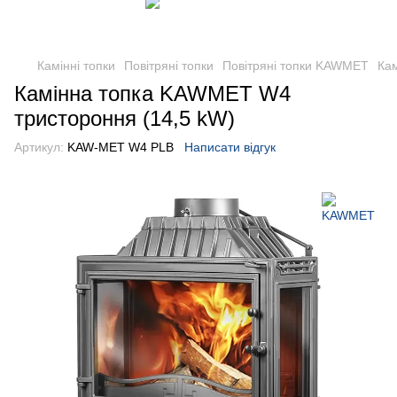
Камінні топки
Повітряні топки
Повітряні топки KAWMET
Ка
Камінна топка KAWMET W4
тристороння (14,5 kW)
Артикул:
KAW-MET W4 PLB
Написати відгук