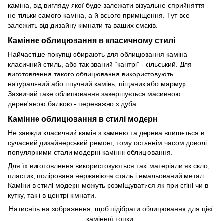
каміна, від вигляду якої буде залежати візуальне сприйняття
не тільки самого каміна, а й всього приміщення. Тут все
залежить від дизайну кімнати та ваших смаків.
Камінне облицювання в класичному стилі
Найчастіше покупці обирають для облицювання каміна
класичний стиль, або так званий “кантрі” - сільський. Для
виготовлення такого облицювання використовують
натуральний або штучний камінь, піщаник або мармур.
Зазвичай таке облицювання завершується масивною
дерев'яною балкою - переважно з дуба.
Камінне облицювання в стилі модерн
Не завжди класичний камін з каменю та дерева впишеться в
сучасний дизайнерський ремонт, тому останнім часом доволі
популярними стали модерні камінні облицювання.
Для їх виготовлення використовуються такі матеріали як скло,
пластик, полірована нержавіюча сталь і емальований метал.
Каміни в стилі модерн можуть розміщуватися як при стіні чи в
кутку, так і в центрі кімнати.
Натисніть на зображення, щоб підібрати облицювання для цієї
камінної топки: