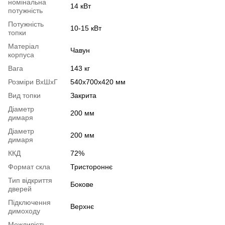
номінальна
14 кВт
потужність
Потужність
10-15 кВт
топки
Матеріал
Чавун
корпуса
Вага
143 кг
Розміри ВхШхГ
540x700x420 мм
Вид топки
Закрита
Діаметр
200 мм
димаря
Діаметр
200 мм
димаря
ККД
72%
Формат скла
Тристороннє
Тип відкриття
Бокове
дверей
Підключення
Верхнє
димоходу
Можливість