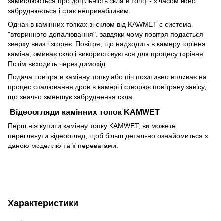
замислюються про доцільність скла в топці - з часом воно
забруднюється і стає непривабливим.
Однак в камінних топках зі склом від KAWMET є система
"вторинного допалювання", завдяки чому повітря подається
зверху вниз і згоряє. Повітря, що надходить в камеру горіння
каміна, омиває скло і використовується для процесу горіння.
Потім виходить через димохід.
Подача повітря в камінну топку або піч позитивно впливає на
процес спалювання дров в камері і створює повітряну завісу,
що значно зменшує забруднення скла.
Відеоогляди камінних топок KAMWET
Перш ніж купити камінну топку KAMWET, ви можете
переглянути відеоогляд, щоб більш детально ознайомиться з
даною моделлю та її перевагами:
Характеристики