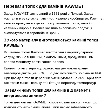
Переваги топок для камінів KAWMET
Завод KAWMET заснований в 1981 році в Польщі. Зараз
компанія має сучасне чавунно-ливарне виробництво. Kaw-met
займає провідне місце на ринку камінних топок, печей і
чавунних виробів. Велика частина виробленої продукції
експортується в європейські країни.
З якого матеріалу виготовляються камінні топки
KAWMET?
Всі камінні топки Kaw-met виготовлені з вермикулярного
чавуну, який є міцнішим, екологічнішим, продуктивнішим і
сприяє меншому споживанню палива.
Камінні топки з вермикулярного чавуну мають кращу
теплопровідність (на 30%), що дає можливість збільшити ККД.
При цьому витрати деревини зменшуються на 30%. Крім того
такі топки мають велику стійкість до перепаду температур.
Завдяки чому топки для камінів від Кавмет є
енергоефективними?
Топки для камінів KAW-MET спроектовані таким чином, що
дозволяють економити дрова і при цьому забезпечують