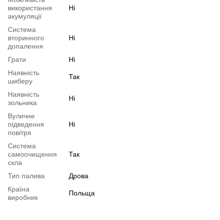
використання
Ні
акумуляції
Система
вторинного
Ні
допалення
Грати
Ні
Наявність
Так
шиберу
Наявність
Ні
зольника
Вуличне
підведення
Ні
повітря
Система
самоочищення
Так
скла
Тип палива
Дрова
Країна
Польща
виробник