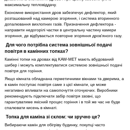
максимальну тепловіддачу.
Економне використання дров забезпечує дефлектор, який
розташований над камерою згоряння, і система вторинного
допалювання вихлопних газів. Призначення дефлектора -
направити недогорілі частки в центральну частину камери
згоряння, де відбувається повторне згоряння дров'яного газу.
Для чого потрібна система зовнішньої подачі
повітря в камінних топках?
Камінні топки на дровах від KAW-MET мають вбудований
шибер і можуть комплектуватися системою зовнішньої подачі
повітря для горіння.
Якщо кімната обладнана герметичними вікнами та дверима, а
в камін поступає повітря саме з цієї кімнати, це може
негативно впливати на самопочуття оточуючих. Виробники
рекомендують підключати забір повітря ззовні, що
гарантуватиме якісний процес горіння і в той же час не буде
спалювати кисень в кімнаті.
Топка для каміна зі склом: чи зручно це?
Вибираючи камін для обігріву будинку, покупці часто