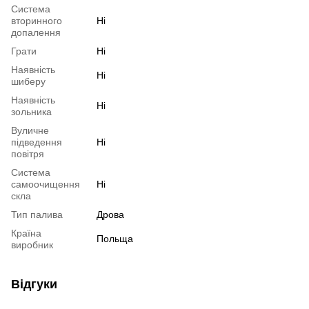
Система
вторинного
Ні
допалення
Грати
Ні
Наявність
Ні
шиберу
Наявність
Ні
зольника
Вуличне
підведення
Ні
повітря
Система
самоочищення
Ні
скла
Тип палива
Дрова
Країна
Польща
виробник
Відгуки