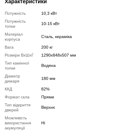
Характеристики
Потужність
10,3 кВт
Потужність
10-15 кВт
топки
Матеріал
Сталь, кераміка
корпуса
Вага
200 кг
Розміри ВхШхГ
1290x848x507 мм
Тип камінної
Водяна
топки
Діаметр
180 мм
димаря
ККД
82%
Формат скла
Пряме
Тип відкриття
Верхнє
дверей
Можливість
використання
Ні
акумуляції