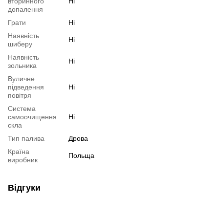
вторинного
Ні
допалення
Грати
Ні
Наявність
Ні
шиберу
Наявність
Ні
зольника
Вуличне
підведення
Ні
повітря
Система
самоочищення
Ні
скла
Тип палива
Дрова
Країна
Польща
виробник
Відгуки