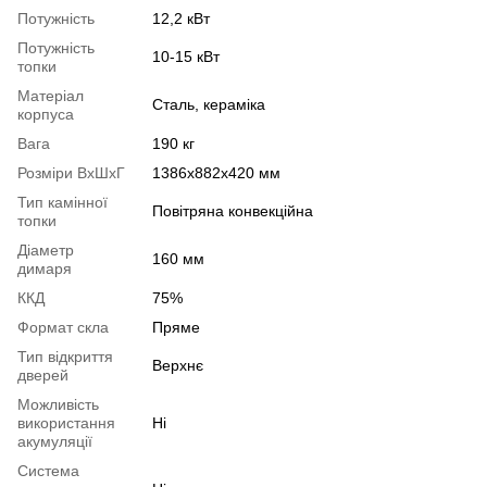
Потужність
12,2 кВт
Потужність
10-15 кВт
топки
Матеріал
Сталь, кераміка
корпуса
Вага
190 кг
Розміри ВхШхГ
1386x882x420 мм
Тип камінної
Повітряна конвекційна
топки
Діаметр
160 мм
димаря
ККД
75%
Формат скла
Пряме
Тип відкриття
Верхнє
дверей
Можливість
використання
Ні
акумуляції
Система