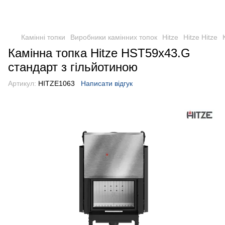
Камінні топки
Виробники камінних топок
Hitze
Hitze Hitze
Камінна топка Hitze HST59x43.G
стандарт з гільйотиною
Артикул:
HITZE1063
Написати відгук