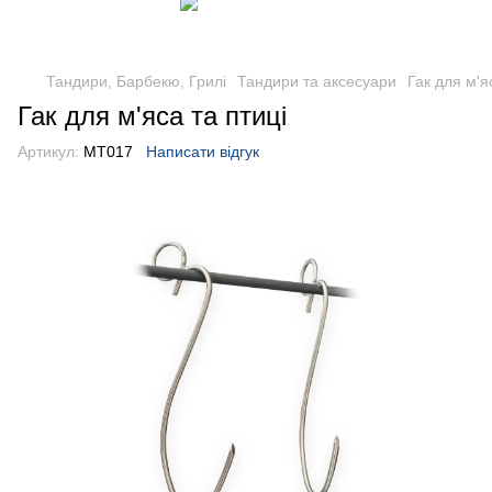
Тандири, Барбекю, Грилі
Тандири та аксесуари
Гак для м'я
Гак для м'яса та птиці
Артикул:
MT017
Написати відгук