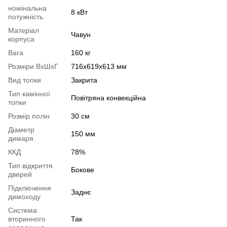
номінальна
8 кВт
потужність
Матеріал
Чавун
корпуса
Вага
160 кг
Розміри ВхШхГ
716х619х613 мм
Вид топки
Закрита
Тип камінної
Повітряна конвекційна
топки
Розмір полін
30 см
Діаметр
150 мм
димаря
ККД
78%
Тип відкриття
Бокове
дверей
Підключення
Заднє
димоходу
Система
вторинного
Так