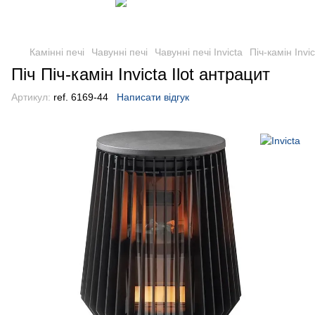
Камінні печі
Чавунні печі
Чавунні печі Invicta
Піч-камін Invic
Піч Піч-камін Invicta Ilot антрацит
Артикул:
ref. 6169-44
Написати відгук