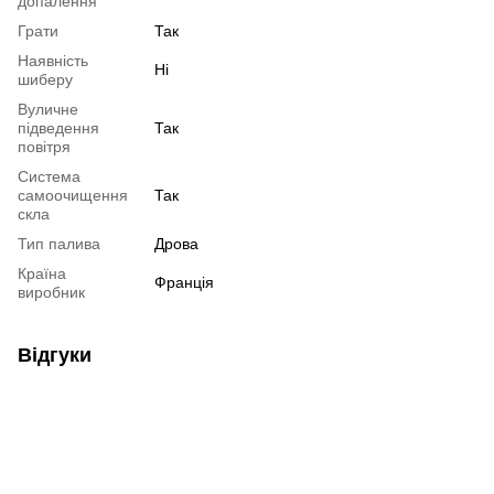
допалення
Грати
Так
Наявність
Ні
шиберу
Вуличне
підведення
Так
повітря
Система
самоочищення
Так
скла
Тип палива
Дрова
Країна
Франція
виробник
Відгуки