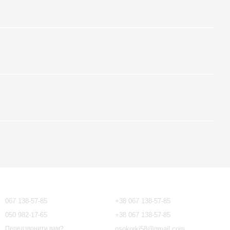
Контактна інформація
067 138-57-85
+38 067 138-57-85
050 982-17-65
+38 067 138-57-85
osokorki58@gmail.com
Передзвонити вам?