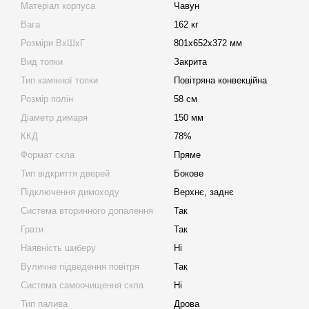
Матеріал корпуса
Чавун
Вага
162 кг
Розміри ВхШхГ
801х652х372 мм
Вид топки
Закрита
Тип камінної топки
Повітряна конвекційна
Розмір полін
58 см
Діаметр димаря
150 мм
ККД
78%
Формат скла
Пряме
Тип відкриття дверей
Бокове
Підключення димоходу
Верхнє, заднє
Система вторинного допалення
Так
Грати
Так
Наявність шиберу
Ні
Вуличне підведення повітря
Так
Система самоочищення скла
Ні
Тип палива
Дрова