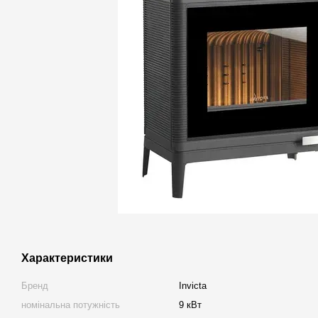
Характеристики
Бренд
Invicta
номінальна потужність
9 кВт