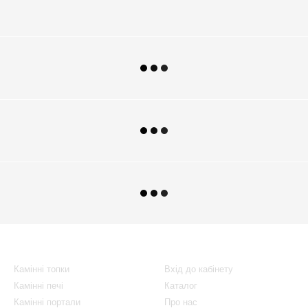
Каталог
Клієнтам
Камінні топки
Вхід до кабінету
Камінні печі
Каталог
Камінні портали
Про нас