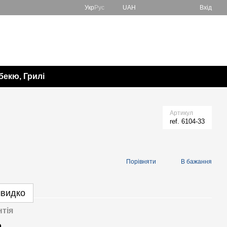
Укр
Рус
UAH
Вхід
067 138-57-85
Мій кошик
050 982-17-65
Передзвонити вам?
бекю, Грилі
Артикул
ref. 6104-33
Порівняти
В бажання
швидко
нтія
р