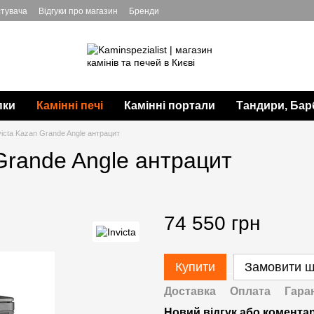
стувача
Відгуки про магазин
Бренди
пки
Камінні печі
Камінні портали
Тандири, Бар
victa Kazan Grande Angle антрацит
 Grande Angle антрацит
74 550 грн
Купити
Замовити 
Доставка
Оплата
Гара
Новий відгук або комента