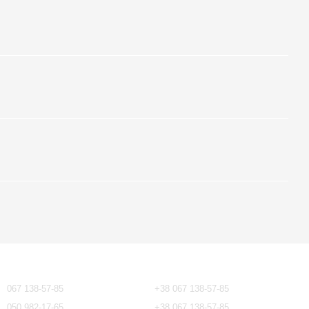
Контактна інформація
067 138-57-85
+38 067 138-57-85
050 982-17-65
+38 067 138-57-85