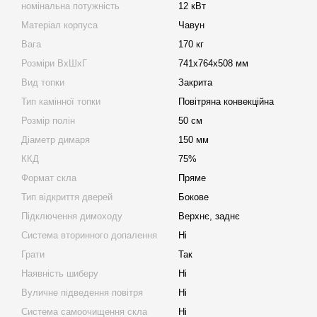
номінальна потужність
12 кВт
Матеріал корпуса
Чавун
Вага
170 кг
Розміри ВхШхГ
741х764х508 мм
Вид топки
Закрита
Тип камінної топки
Повітряна конвекційна
Розмір полін
50 см
Діаметр димаря
150 мм
ККД
75%
Формат скла
Пряме
Тип відкриття дверей
Бокове
Підключення димоходу
Верхнє, заднє
Система вторинного допалення
Ні
Грати
Так
Наявність шиберу
Ні
Вуличне підведення повітря
Ні
Система самоочищення скла
Ні