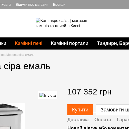
стувача
Відгуки про магазин
Бренди
пки
Камінні печі
Камінні портали
Тандири, Бар
victa Modena сіра емаль
a сіра емаль
107 352 грн
Купити
Замовити 
Доставка
Оплата
Гара
Новий відгук або комента