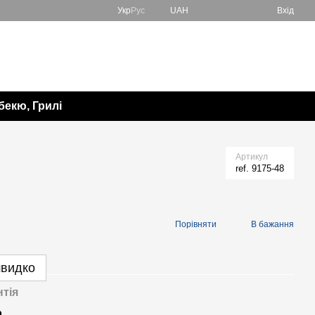
Укр
Рус
UAH
Вхід
067 138-57-85
Мій кошик
050 982-17-65
Передзвонити вам?
бекю, Грилі
Артикул
ref. 9175-48
Порівняти
В бажання
швидко
нтія
р