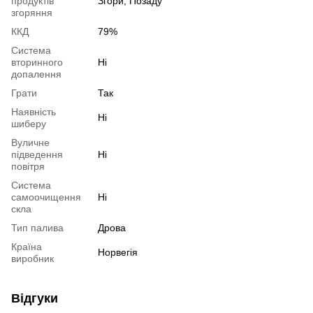
продуктів
Згори, Позаду
згоряння
ККД
79%
Система
вторинного
Ні
допалення
Грати
Так
Наявність
Ні
шиберу
Вуличне
підведення
Ні
повітря
Система
самоочищення
Ні
скла
Тип палива
Дрова
Країна
Норвегія
виробник
Відгуки