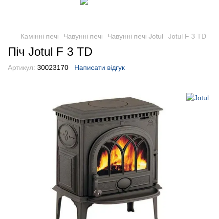
Камінні печі
Чавунні печі
Чавунні печі Jotul
Jotul F 3 TD
Піч Jotul F 3 TD
Артикул:
30023170
Написати відгук