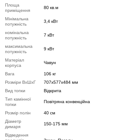
Площа
80 кв.м
приміщення
Мінімальна
3,4 кВт
потужність
номінальна
7 кВт
потужність
максимальна
9 кВт
потужність
Матеріал
Чавун
корпуса
Вага
106 кг
Розміри ВхШхГ
707х577х484 мм
Вид топки
Відкрита
Тип камінної
Повітряна конвекційна
топки
Розмір полін
40 см
Діаметр
150-175 мм
димаря
Відведення