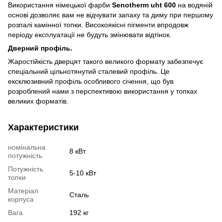
Використання німецької фарби
Senotherm uht 600
на водяній
основі дозволяє вам не відчувати запаху та диму при першому
розпалі камінної топки. Високоякісні пігменти впродовж
періоду експлуатації не будуть змінювати відтінок.
Дверний профіль.
Жаростійкість дверцят такого великого формату забезпечує
спеціальний цільнотянутий сталевий профіль. Це
ексклюзивний профіль особливого січення, що був
розроблений нами з перспективою використання у топках
великих форматів.
Характеристики
номінальна
8 кВт
потужність
Потужність
5-10 кВт
топки
Матеріал
Сталь
корпуса
Вага
192 кг