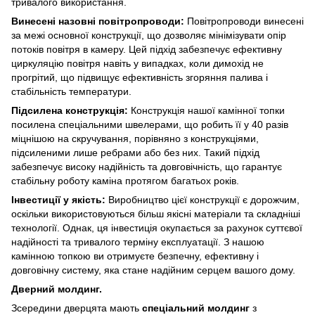
тривалого використання.
Винесені назовні повітропроводи:
Повітропроводи винесені
за межі основної конструкції, що дозволяє мінімізувати опір
потоків повітря в камеру. Цей підхід забезпечує ефективну
циркуляцію повітря навіть у випадках, коли димохід не
прогрітий, що підвищує ефективність згоряння палива і
стабільність температури.
Підсилена конструкція:
Конструкція нашої камінної топки
посилена спеціальними швелерами, що робить її у 40 разів
міцнішою на скручування, порівняно з конструкціями,
підсиленими лише ребрами або без них. Такий підхід
забезпечує високу надійність та довговічність, що гарантує
стабільну роботу каміна протягом багатьох років.
Інвестиції у якість:
Виробництво цієї конструкції є дорожчим,
оскільки використовуються більш якісні матеріали та складніші
технології. Однак, ця інвестиція окупається за рахунок суттєвої
надійності та тривалого терміну експлуатації. З нашою
камінною топкою ви отримуєте безпечну, ефективну і
довговічну систему, яка стане надійним серцем вашого дому.
Дверний молдинг.
Зсередини дверцята мають
спеціальний молдинг
з