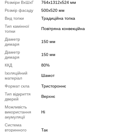
Розміри ВхШхГ
764x1312x524 мм
Розмір фасаду
500х520 мм
Вид топки
Традиційна топка
Тип камінної
Повітряна конвекційна
топки
Діаметр
150 мм
димаря
Діаметр
150 мм
димаря
ККД
80%
Ізоляційний
Шамот
матеріал
Формат скла
Тристороннє
Тип відкриття
Верхнє
дверей
Можливість
використання
Ні
акумуляції
Система
вторинного
Так