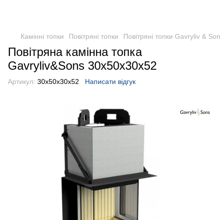
Камінні топки
Повітряні топки
Повітряні топки Gavryliv & So
Повітряна камінна топка
Gavryliv&Sons 30х50х30х52
Артикул:
30х50х30х52
Написати відгук