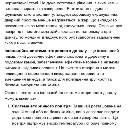
нержавіючої сталі. Це дуже естетичне рішення, з яким камін
виглядає виразно та завершено. Естетика не є єдиною
функцією такого молдингу: завдяки хорошому екрануванню,
дверний профіль менше нагрівається, а жар, що випадково
розсипається за межі топочної, скочується назад. Оскільки рух
повіря для чистого скла здійснюється по напрямку згори
донизу, то молдинг згладжує його рух і запобігає задимленню
скла у нижній частині.
Інноваційна система вторинного допалу
– це інженерний
підхід, який дозволяє ефективно спалювати деревину в
подовому каміні, забезпечуючи ефективне горіння з низьким
викидом шкідливих речовин. Ця система створена з метою
підвищення ефективності використання деревини та
зменшення викидів, а також для поліпшення зручності та
безпеки використання каміна.
Основні елементи інноваційної системи вторинного допалу
можуть включати:
Система вторинного повітря
: Зазвичай розташована на
задній стінці або по боках каміна, вона дозволяє вводити
додаткове повітря на рівні головного джерела вогню. Це
повітря підтримує високі температури і сприяє повному