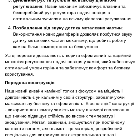
Ідеальний рух та зусилля на всьому діапазоні
регулювання
: Новий механізм забезпечує плавний та
безперебійний рух регулятора подачі повітря з
оптимальним зусиллям на всьому діапазоні регулювання.
Позбавлення від звуку дотику металевих частин
:
Використання нових демпферів дозволяє позбутися звуку
дотику металевих частин механізму, що робить роботу
каміна більш комфортною та безшумною.
Усі ці переваги дозволяють створити ефективний та надійний
механізм регулювання подачі повітря у каміні, який забезпечує
оптимальні умови горіння та забезпечує комфорт та безпеку
користування.
Передова конструкція.
Наш новий дизайн камінної топки з фокусом на міцність і
довговічність є унікальним у своїй структурі, забезпечуючи
максимальну безпеку та ефективність. В основі цієї конструкції
- використання шамоту замість металу в камері спалювання,
що значно підвищує стійкість до високих температур і
зношування. Метал, зазвичай, зношується при постійному
контакті з вогнем, але шамот - це матеріал, розроблений
спеціально для витримування екстремального тепла і