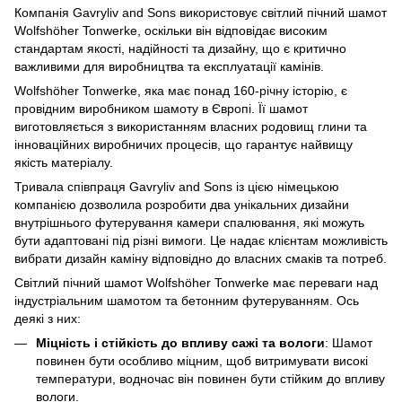
Компанія Gavryliv and Sons використовує світлий пічний шамот
Wolfshöher Tonwerke, оскільки він відповідає високим
стандартам якості, надійності та дизайну, що є критично
важливими для виробництва та експлуатації камінів.
Wolfshöher Tonwerke, яка має понад 160-річну історію, є
провідним виробником шамоту в Європі. Її шамот
виготовляється з використанням власних родовищ глини та
інноваційних виробничих процесів, що гарантує найвищу
якість матеріалу.
Тривала співпраця Gavryliv and Sons із цією німецькою
компанією дозволила розробити два унікальних дизайни
внутрішнього футерування камери спалювання, які можуть
бути адаптовані під різні вимоги. Це надає клієнтам можливість
вибрати дизайн каміну відповідно до власних смаків та потреб.
Світлий пічний шамот Wolfshöher Tonwerke має переваги над
індустріальним шамотом та бетонним футеруванням. Ось
деякі з них:
Міцність і стійкість до впливу сажі та вологи
: Шамот
повинен бути особливо міцним, щоб витримувати високі
температури, водночас він повинен бути стійким до впливу
вологи.