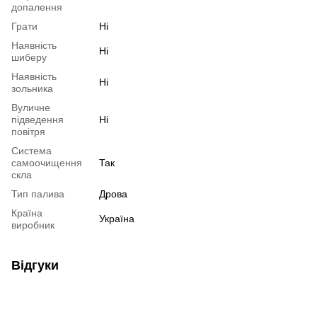
допалення
Грати
Ні
Наявність
Ні
шиберу
Наявність
Ні
зольника
Вуличне
підведення
Ні
повітря
Система
самоочищення
Так
скла
Тип палива
Дрова
Країна
Україна
виробник
Відгуки