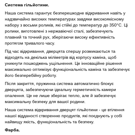
Система гільйотини.
Наша система гарантує безперешкодне відкривання навіть у
надзвичайно високих температурах завдяки високоякісному
набору з восьми роликів, які стійкі до температур до 350°C. Ці
ролики, виготовлені з нержавіючої сталі, забезпечують
плавний та точний рух, зберігаючи високу ефективність
протягом тривалого часу.
Під час відкривання, дверцята спершу розмикаються та
відходять на декілька міліметрів від корпусу каміна, щоб
уникнути пошкоджень ущільнення. Це інноваційне рішення
максимально оптимізує функціональність каміна та забезпечує
його безперебійну роботу.
Після закриття, пружинна система автоматично блокує
дверцята, забезпечуючи ідеальну герметичність камери
опалення. Це не лише зберігає тепло, але й забезпечує
максимальну безпеку для вашої родини.
Наша система відкривання дверцят гільйотини - це втілення
нашої відданості створенню продуктів, які поєднують у собі
найвищу якість, функціональність та безпеку.
Фарба.