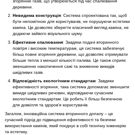
згорянню газів, що утворюються під час спалювання
деревини.
Невидима конструкція
: Система спроектована так, щоб
бути непомітною для користувачів, не порушуючи естетики
каміна. Це дозволяє зберегти класичний вигляд каміна, не
додаючи зайвого візуального шуму.
Ефективне спалювання
: Завдяки подачі вторинного
повітря і високим температурам, ця система забезпечує
більш повне згоряння деревини, що дозволяє отримувати
більше тепла з меншої кількості палива. Це також сприяє
зменшенню накопичення сажі та зниженню викидів
шкідливих газів.
Відповідність екологічним стандартам
: Завдяки
ефективності згоряння, така система допомагає зменшити
викиди шкідливих речовин, відповідаючи сучасним
екологічним стандартам. Це робить її більш безпечною
для довкілля та здоров'я користувачів.
Загалом, інноваційна система вторинного допалу – це
сучасний підхід до підвищення ефективності та безпеки
використання камінів, який поєднує в собі технічну інженерію
та естетику.