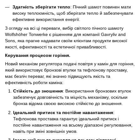
Здатність зберігати тепло
: Пічний шамот повинен мати
високу теплоємність, щоб зберігати тепло й забезпечувати
ефективне використання енергії.
З огляду на всі ці переваги, вибір світлого пічного шамоту
Wolfshöher Tonwerke є рішенням для компанії Gavryliv and
Sons, яка прагне надавати своїм клієнтам продукти високої
якості, ефективності та естетичної привабливості.
Керування процесом горіння.
Новий механізм регулятора подачі повітря у камін для горіння,
який використовує бронзові втулки та тефлонову проставку,
має безліч переваг, які значно підвищують якість та
ефективність роботи каміна:
Стійкість до зношення
: Використання бронзових втулок
забезпечує довговічність та міцність механізму, оскільки
бронза відома своєю високою стійкістю до зношення.
Ідеальний притиск та постійне навантаження
:
Тефлонова проставка гарантує ідеальний притиск і
постійне навантаження на всьому діапазоні регулювання,
навіть при зміні зовнішніх умов.