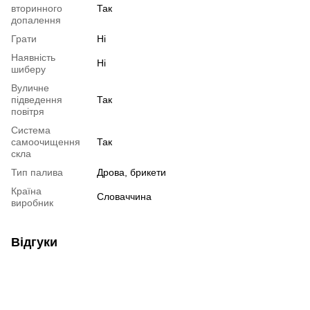
вторинного
Так
допалення
Грати
Ні
Наявність
Ні
шиберу
Вуличне
підведення
Так
повітря
Система
самоочищення
Так
скла
Тип палива
Дрова, брикети
Країна
Словаччина
виробник
Відгуки