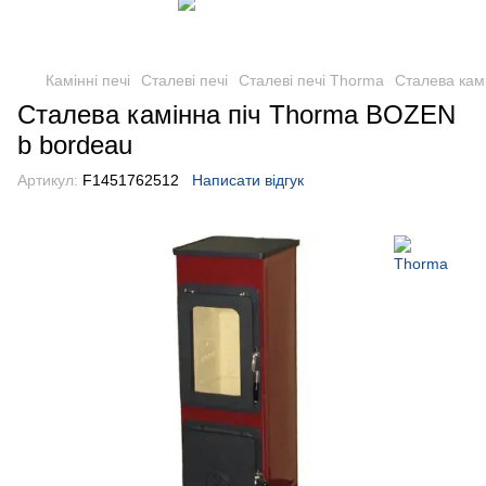
Камінні печі
Сталеві печі
Сталеві печі Thorma
Сталева кам
Сталева камінна піч Thorma BOZEN
b bordeau
Артикул:
F1451762512
Написати відгук