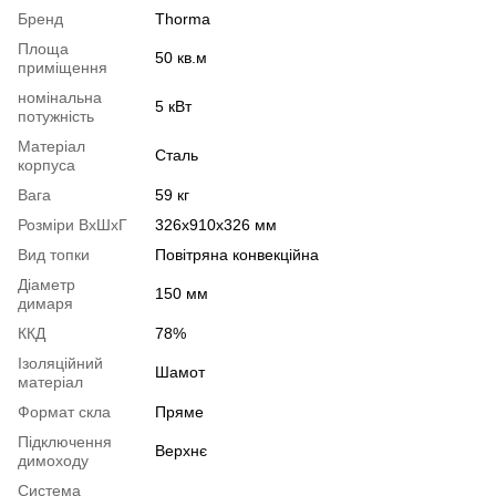
Бренд
Thorma
Площа
50 кв.м
приміщення
номінальна
5 кВт
потужність
Матеріал
Сталь
корпуса
Вага
59 кг
Розміри ВхШхГ
326х910х326 мм
Вид топки
Повітряна конвекційна
Діаметр
150 мм
димаря
ККД
78%
Ізоляційний
Шамот
матеріал
Формат скла
Пряме
Підключення
Верхнє
димоходу
Система