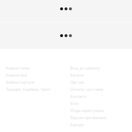
Каталог
Клієнтам
Камінні топки
Вхід до кабінету
Камінні печі
Каталог
Камінні портали
Про нас
Тандири, Барбекю, Грилі
Оплата і доставка
Контакти
Блог
Угода користувача
Відгуки про магазин
Бренди