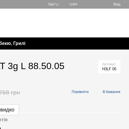
Укр
Рус
UAH
Вхід
067 138-57-85
Мій кошик
050 982-17-65
Передзвонити вам?
бекю, Грилі
 3g L 88.50.05
Артикул
H3LF 05
768 грн
Порівняти
В бажання
швидко
нтія
р