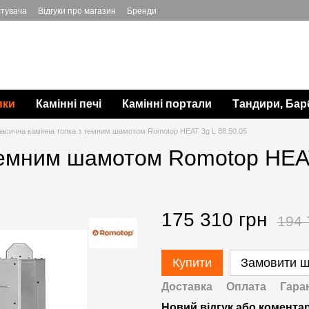
стувача
Відгуки про магазин
Бренди
пки
Камінні печі
Камінні портали
Тандири, Бар
ласична камінна топка з темним шамотом Romotop HEAT 3g L 88.50.05
темним шамотом Romotop HEAT
175 310 грн
194 
Купити
Замовити 
Доставка
Оплата
Гара
Новий відгук або комента