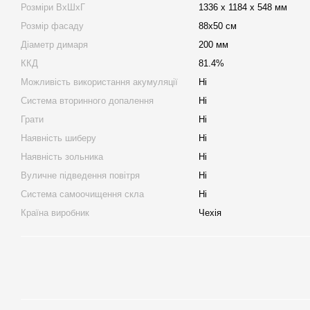
Розміри ВхШхГ
1336 x 1184 x 548 мм
Розмір фасаду
88х50 см
Діаметр димаря
200 мм
ККД
81.4%
Можливість використання акумуляції
Ні
Система вторинного допалення
Ні
Грати
Ні
Наявність шиберу
Ні
Наявність зольника
Ні
Вуличне підведення повітря
Ні
Система самоочищення скла
Ні
Країна виробник
Чехія