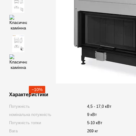
−10%
Характеристики
Потужність
4,5 - 17,0 кВт
номінальна потужність
9 кВт
Потужність топки
5-10 кВт
Вага
269 кг