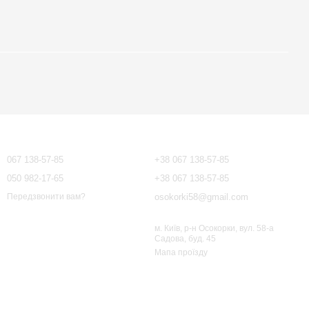
Контактна інформація
067 138-57-85
+38 067 138-57-85
050 982-17-65
+38 067 138-57-85
osokorki58@gmail.com
Передзвонити вам?
м. Київ, р-н Осокорки, вул. 58-а
Садова, буд. 45
Мапа проїзду