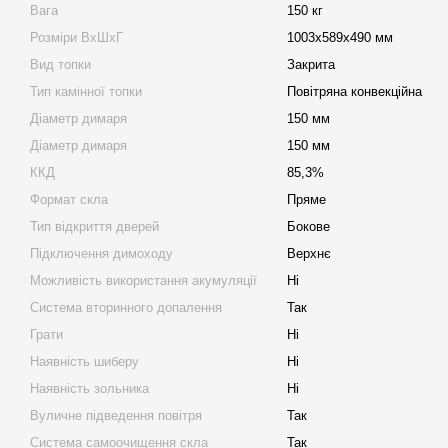
Вага
150 кг
Розміри ВхШхГ
1003х589х490 мм
Вид топки
Закрита
Тип камінної топки
Повітряна конвекційна
Діаметр димаря
150 мм
Діаметр димаря
150 мм
ККД
85,3%
Формат скла
Пряме
Тип відкриття дверей
Бокове
Підключення димоходу
Верхнє
Можливість використання акумуляції
Ні
Система вторинного допалення
Так
Грати
Ні
Наявність шиберу
Ні
Наявність зольника
Ні
Вуличне підведення повітря
Так
Система самоочищення скла
Так