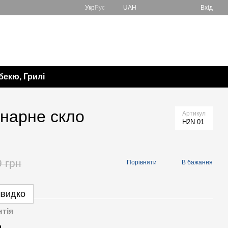
Укр
Рус
UAH
Вхід
067 138-57-85
Мій кошик
050 982-17-65
Передзвонити вам?
бекю, Грилі
нарне скло
Артикул
H2N 01
9 грн
Порівняти
В бажання
швидко
нтія
р