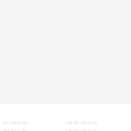
Контактна інформація
067 138-57-85
+38 067 138-57-85
050 982-17-65
+38 067 138-57-85