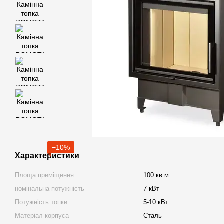
−10%
Характеристики
Площа приміщення
100 кв.м
номінальна потужність
7 кВт
Потужність топки
5-10 кВт
Матеріал корпуса
Сталь