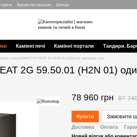
стувача
Відгуки про магазин
Бренди
пки
Камінні печі
Камінні портали
Тандири, Бар
амінна топка ROMOTOP HEAT 2G 59.50.01 (H2N 01) одинарне скло
AT 2G 59.50.01 (H2N 01) оди
78 960 грн
87 74
Купити
Замовити 
Доставка
Оплата
Гара
Новий відгук або комента