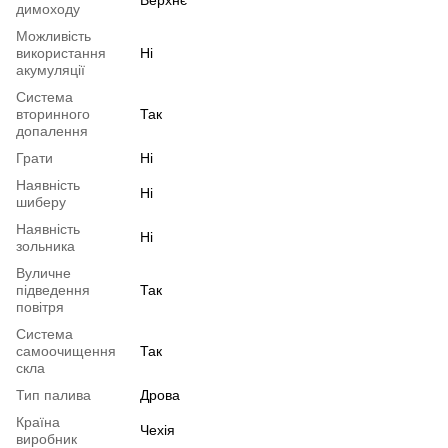
димоходу
Можливість
використання
Ні
акумуляції
Система
вторинного
Так
допалення
Грати
Ні
Наявність
Ні
шиберу
Наявність
Ні
зольника
Вуличне
підведення
Так
повітря
Система
самоочищення
Так
скла
Тип палива
Дрова
Країна
Чехія
виробник