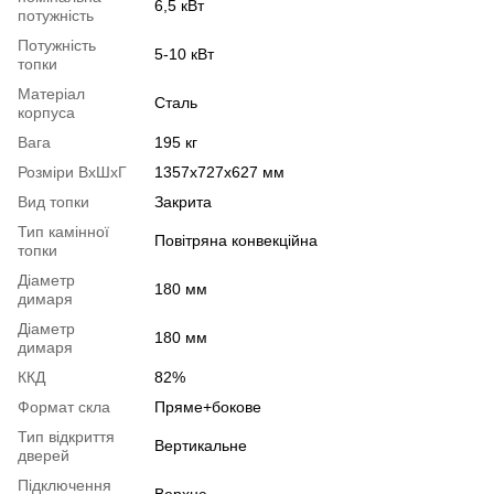
6,5 кВт
потужність
Потужність
5-10 кВт
топки
Матеріал
Сталь
корпуса
Вага
195 кг
Розміри ВхШхГ
1357х727х627 мм
Вид топки
Закрита
Тип камінної
Повітряна конвекційна
топки
Діаметр
180 мм
димаря
Діаметр
180 мм
димаря
ККД
82%
Формат скла
Пряме+бокове
Тип відкриття
Вертикальне
дверей
Підключення
Верхнє