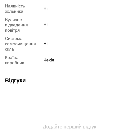
Наявність
Ні
зольника
Вуличне
підведення
Ні
повітря
Система
самоочищення
Ні
скла
Країна
Чехія
виробник
Відгуки
Додайте перший відгук