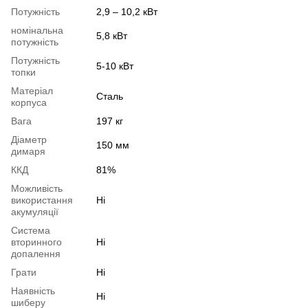
Потужність
2,9 – 10,2 кВт
номінальна
5,8 кВт
потужність
Потужність
5-10 кВт
топки
Матеріал
Сталь
корпуса
Вага
197 кг
Діаметр
150 мм
димаря
ККД
81%
Можливість
використання
Ні
акумуляції
Система
вторинного
Ні
допалення
Грати
Ні
Наявність
Ні
шиберу