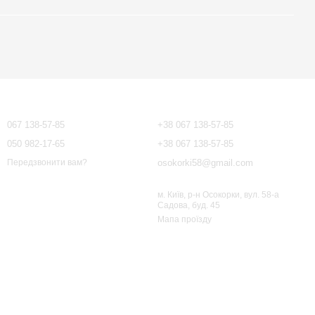
Контактна інформація
067 138-57-85
+38 067 138-57-85
050 982-17-65
+38 067 138-57-85
osokorki58@gmail.com
Передзвонити вам?
м. Київ, р-н Осокорки, вул. 58-а
Садова, буд. 45
Мапа проїзду