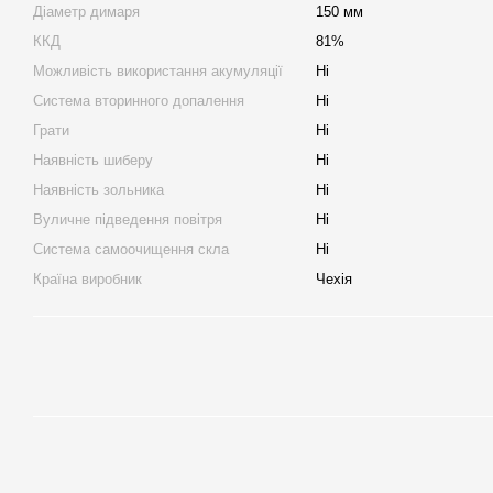
Діаметр димаря
150 мм
ККД
81%
Можливість використання акумуляції
Ні
Система вторинного допалення
Ні
Грати
Ні
Наявність шиберу
Ні
Наявність зольника
Ні
Вуличне підведення повітря
Ні
Система самоочищення скла
Ні
Країна виробник
Чехія