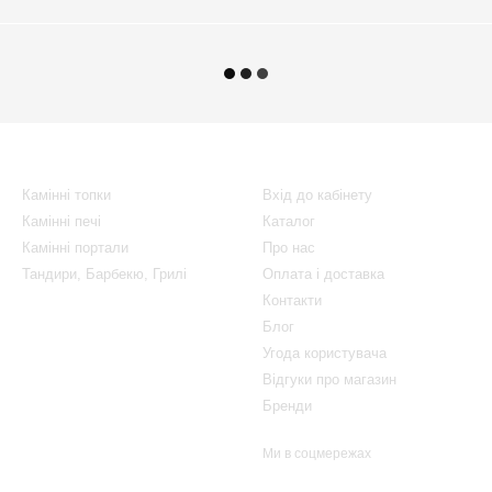
Каталог
Клієнтам
Камінні топки
Вхід до кабінету
Камінні печі
Каталог
Камінні портали
Про нас
Тандири, Барбекю, Грилі
Оплата і доставка
Контакти
Блог
Угода користувача
Відгуки про магазин
Бренди
Ми в соцмережах