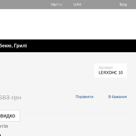
Укр
Рус
UAH
Вхід
067 138-57-85
Мій кошик
050 982-17-65
Передзвонити вам?
бекю, Грилі
Артикул
LERXDHC 10
683 грн
Порівняти
В бажання
швидко
нтія
р