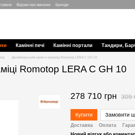
стувача
Відгуки про магазин
Бренди
пки
Камінні печі
Камінні портали
Тандири, Бар
top
Дизайнерський камін в кераміці Romotop LERA C GH 10
аміці Romotop LERA C GH 10
278 710 грн
309 
Купити
Замовити 
Доставка
Оплата
Гара
Новий відгук або комента