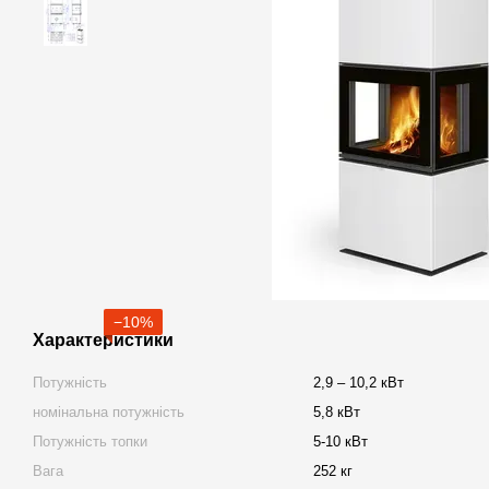
−10%
Характеристики
Потужність
2,9 – 10,2 кВт
номінальна потужність
5,8 кВт
Потужність топки
5-10 кВт
Вага
252 кг