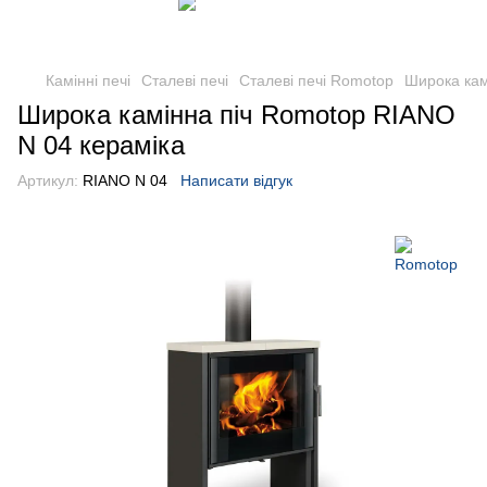
Камінні печі
Сталеві печі
Сталеві печі Romotop
Широка кам
Широка камінна піч Romotop RIANO
N 04 кераміка
Артикул:
RIANO N 04
Написати відгук