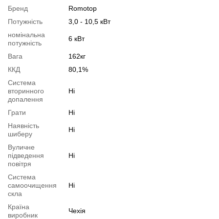
Бренд
Romotop
Потужність
3,0 - 10,5 кВт
номінальна
6 кВт
потужність
Вага
162кг
ККД
80,1%
Система
вторинного
Ні
допалення
Грати
Ні
Наявність
Ні
шиберу
Вуличне
підведення
Ні
повітря
Система
самоочищення
Ні
скла
Країна
Чехія
виробник