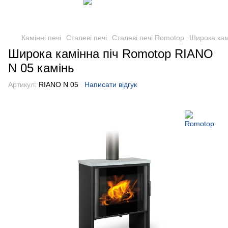
Камінні печі
Сталеві печі
Сталеві печі Romotop
Широка кам
Широка камінна піч Romotop RIANO
N 05 камінь
Артикул:
RIANO N 05
Написати відгук