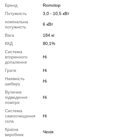
Бренд
Romotop
Потужність
3,0 - 10,5 кВт
номінальна
6 кВт
потужність
Вага
184 кг
ККД
80,1%
Система
вторинного
Ні
допалення
Грати
Ні
Наявність
Ні
шиберу
Вуличне
підведення
Ні
повітря
Система
самоочищення
Ні
скла
Країна
Чехія
виробник